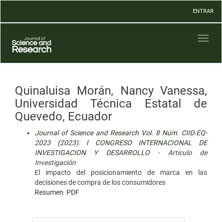
Navegación
ENTRAR
principal
Contenido
principal
Toggl
Barra
naviga
lateral
Quinaluisa Morán, Nancy Vanessa,
Universidad Técnica Estatal de
Quevedo, Ecuador
Journal of Science and Research Vol. 8 Núm. CIID-EQ-
2023 (2023): I CONGRESO INTERNACIONAL DE
INVESTIGACION Y DESARROLLO
- Artículo de
Investigación
El impacto del posicionamiento de marca en las
decisiones de compra de los consumidores
Resumen
PDF