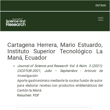
Navegación
ENTRAR
principal
Contenido
principal
Toggl
Barra
naviga
lateral
Cartagena Herrera, Mario Estuardo,
Instituto Superior Tecnológico La
Maná, Ecuador
Journal of Science and Research Vol. 6 Núm. 3 (2021):
CICOTUR-2021, Julio – Septiembre
- Artículo de
Investigación
Aporte gastronómico mediante la cocina fusión de autor
para elaborar recetas con productos emblemáticos del
Cantón la Maná
Resumen
PDF