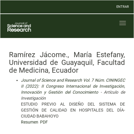
Navegación
ENTRAR
principal
Contenido
principal
Toggl
Barra
naviga
lateral
Ramírez Jácome., María Estefany,
Universidad de Guayaquil, Facultad
de Medicina, Ecuador
Journal of Science and Research Vol. 7 Núm. CININGEC
II (2022): II Congreso Internacional de Investigación,
Innovación y Gestión del Conocimiento
- Artículo de
Investigación
ESTUDIO PREVIO AL DISEÑO DEL SISTEMA DE
GESTIÓN DE CALIDAD EN HOSPITALES DEL DÍA-
CIUDAD BABAHOYO
Resumen
PDF