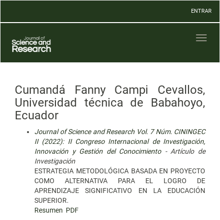
Navegación
ENTRAR
principal
Contenido
principal
Toggl
Barra
naviga
lateral
Cumandá Fanny Campi Cevallos,
Universidad técnica de Babahoyo,
Ecuador
Journal of Science and Research Vol. 7 Núm. CININGEC
II (2022): II Congreso Internacional de Investigación,
Innovación y Gestión del Conocimiento
- Artículo de
Investigación
ESTRATEGIA METODOLÓGICA BASADA EN PROYECTO
COMO ALTERNATIVA PARA EL LOGRO DE
APRENDIZAJE SIGNIFICATIVO EN LA EDUCACIÓN
SUPERIOR.
Resumen
PDF