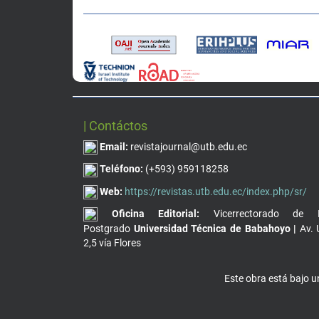
| Contáctos
Email:
revistajournal@utb.edu.ec
Teléfono:
(+593) 959118258
Web:
https://revistas.utb.edu.ec/index.php/sr/
Oficina Editorial:
Vicerrectorado de I
Postgrado
Universidad Técnica de Babahoyo |
Av. 
2,5 vía Flores
Este obra está bajo 