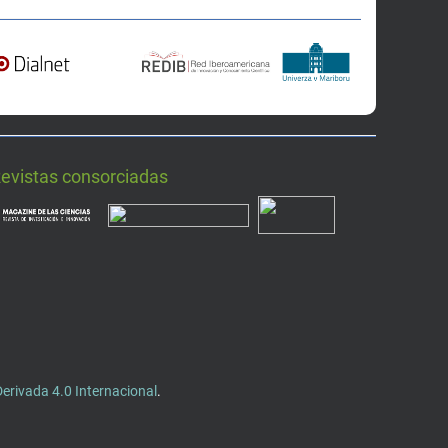
Revistas consorciadas
rivada 4.0 Internacional
.