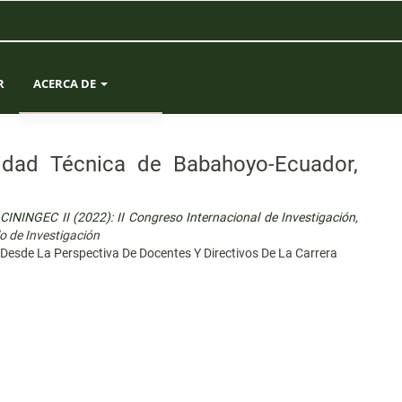
R
ACERCA DE
SOBRE LA REVISTA
rsidad Técnica de Babahoyo-Ecuador,
ENVÍOS
ININGEC II (2022): II Congreso Internacional de Investigación,
EQUIPO EDITORIAL
lo de Investigación
r Desde La Perspectiva De Docentes Y Directivos De La Carrera
ESTADÍSTICAS
CONTACTO