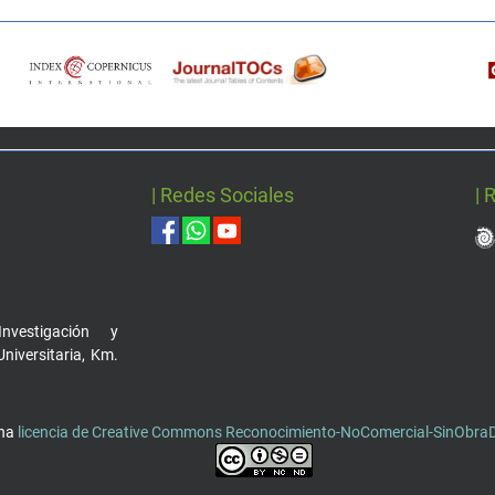
| Redes Sociales
| 
nvestigación y
Universitaria, Km.
una
licencia de Creative Commons Reconocimiento-NoComercial-SinObraDe