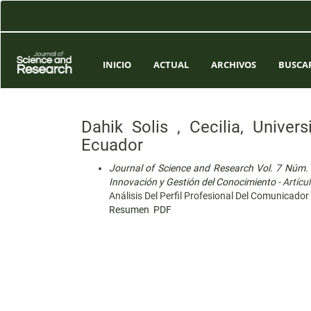
Navegación
principal
Contenido
principal
Barra
INICIO
ACTUAL
ARCHIVOS
BUSCA
lateral
Dahik Solis , Cecilia, Unive
Ecuador
Journal of Science and Research Vol. 7 Núm. C
Innovación y Gestión del Conocimiento
- Artícu
Análisis Del Perfil Profesional Del Comunicado
Resumen
PDF