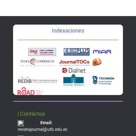
Indexaciones
| Contáctos
Email:
revistajournal@utb.edu.ec