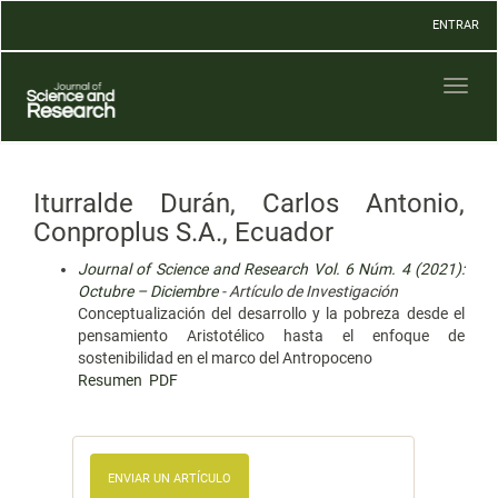
Navegación
ENTRAR
principal
Contenido
principal
Toggl
Barra
naviga
lateral
Iturralde Durán, Carlos Antonio,
Conproplus S.A., Ecuador
Journal of Science and Research Vol. 6 Núm. 4 (2021):
Octubre – Diciembre
- Artículo de Investigación
Conceptualización del desarrollo y la pobreza desde el
pensamiento Aristotélico hasta el enfoque de
sostenibilidad en el marco del Antropoceno
Resumen
PDF
ENVIAR UN ARTÍCULO