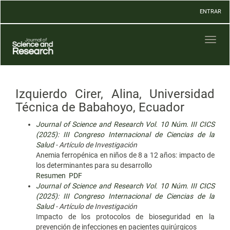
Navegación
ENTRAR
principal
Contenido
principal
Toggl
Barra
naviga
lateral
Izquierdo Cirer, Alina, Universidad
Técnica de Babahoyo, Ecuador
Journal of Science and Research Vol. 10 Núm. III CICS
(2025): III Congreso Internacional de Ciencias de la
Salud
- Artículo de Investigación
Anemia ferropénica en niños de 8 a 12 años: impacto de
los determinantes para su desarrollo
Resumen
PDF
Journal of Science and Research Vol. 10 Núm. III CICS
(2025): III Congreso Internacional de Ciencias de la
Salud
- Artículo de Investigación
Impacto de los protocolos de bioseguridad en la
prevención de infecciones en pacientes quirúrgicos