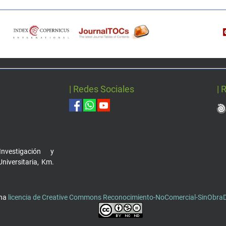
| Redes Sociales
| 
nvestigación y
Universitaria, Km.
una
licencia de Creative Commons Reconocimiento-NoComercial-SinObraDe