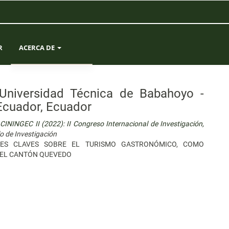
R
ACERCA DE
SOBRE LA REVISTA
 Universidad Técnica de Babahoyo -
ENVÍOS
Ecuador, Ecuador
ININGEC II (2022): II Congreso Internacional de Investigación,
EQUIPO EDITORIAL
lo de Investigación
RES CLAVES SOBRE EL TURISMO GASTRONÓMICO, COMO
ESTADÍSTICAS
N EL CANTÓN QUEVEDO
CONTACTO