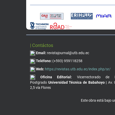
| Contáctos
Email:
revistajournal@utb.edu.ec
Teléfono:
(+593) 959118258
Web:
https://revistas.utb.edu.ec/index.php/sr/
Oficina Editorial:
Vicerrectorado de I
Postgrado
Universidad Técnica de Babahoyo |
Av. 
2,5 vía Flores
Este obra está bajo 