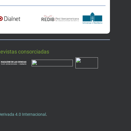
Revistas consorciadas
rivada 4.0 Internacional
.