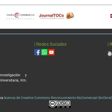
| Redes Sociales
| 
nvestigación y
Universitaria, Km.
una
licencia de Creative Commons Reconocimiento-NoComercial-SinObraDe