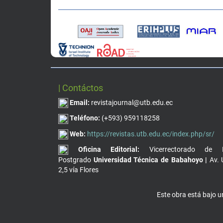
| Contáctos
Email:
revistajournal@utb.edu.ec
Teléfono:
(+593) 959118258
Web:
https://revistas.utb.edu.ec/index.php/sr/
Oficina Editorial:
Vicerrectorado de I
Postgrado
Universidad Técnica de Babahoyo |
Av. 
2,5 vía Flores
Este obra está bajo 