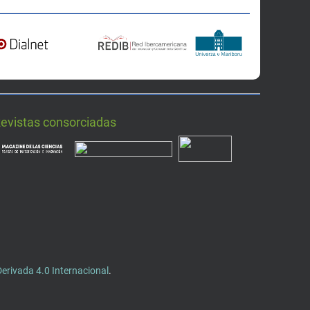
Revistas consorciadas
rivada 4.0 Internacional
.