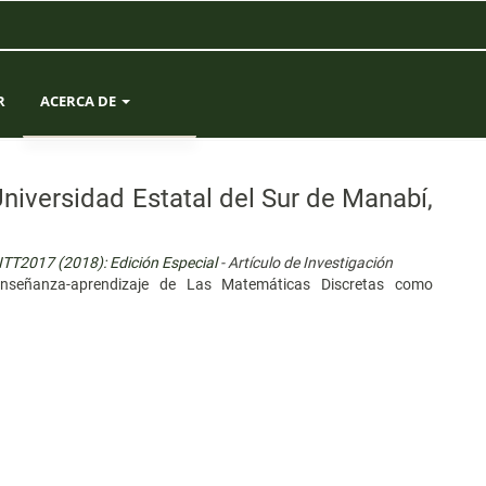
R
ACERCA DE
SOBRE LA REVISTA
niversidad Estatal del Sur de Manabí,
ENVÍOS
ITT2017 (2018): Edición Especial
- Artículo de Investigación
EQUIPO EDITORIAL
enseñanza-aprendizaje de Las Matemáticas Discretas como
ESTADÍSTICAS
CONTACTO