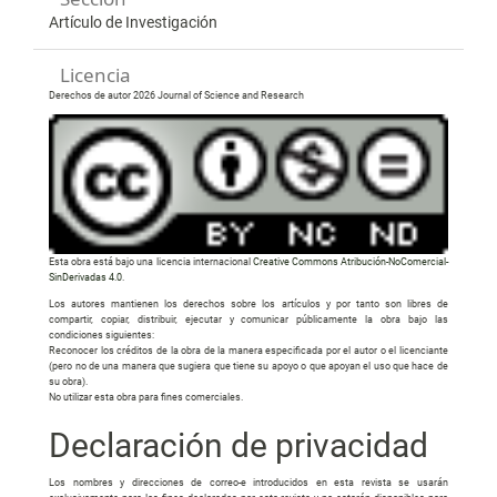
Artículo de Investigación
Licencia
Derechos de autor 2026 Journal of Science and Research
Esta obra está bajo una licencia internacional
Creative Commons Atribución-NoComercial-
SinDerivadas 4.0
.
Los autores mantienen los derechos sobre los artículos y por tanto son libres de
compartir, copiar, distribuir, ejecutar y comunicar públicamente la obra bajo las
condiciones siguientes:
Reconocer los créditos de la obra de la manera especificada por el autor o el licenciante
(pero no de una manera que sugiera que tiene su apoyo o que apoyan el uso que hace de
su obra).
No utilizar esta obra para fines comerciales.
Declaración de privacidad
Los nombres y direcciones de correo-e introducidos en esta revista se usarán