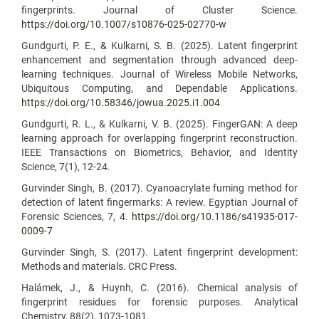
fingerprints. Journal of Cluster Science.
https://doi.org/10.1007/s10876-025-02770-w
Gundgurti, P. E., & Kulkarni, S. B. (2025). Latent fingerprint
enhancement and segmentation through advanced deep-
learning techniques. Journal of Wireless Mobile Networks,
Ubiquitous Computing, and Dependable Applications.
https://doi.org/10.58346/jowua.2025.i1.004
Gundgurti, R. L., & Kulkarni, V. B. (2025). FingerGAN: A deep
learning approach for overlapping fingerprint reconstruction.
IEEE Transactions on Biometrics, Behavior, and Identity
Science, 7(1), 12-24.
Gurvinder Singh, B. (2017). Cyanoacrylate fuming method for
detection of latent fingermarks: A review. Egyptian Journal of
Forensic Sciences, 7, 4.
https://doi.org/10.1186/s41935-017-
0009-7
Gurvinder Singh, S. (2017). Latent fingerprint development:
Methods and materials. CRC Press.
Halámek, J., & Huynh, C. (2016). Chemical analysis of
fingerprint residues for forensic purposes. Analytical
Chemistry, 88(2), 1073-1081.