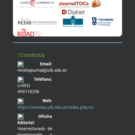
| Contáctos
Email:
revistajournal@utb.edu.ec
Teléfono:
(+593)
959118258
Web:
https://revistas.utb.edu.ec/index.php/sr/
Oficina
Editorial:
Vicerrectorado de
Investigación y