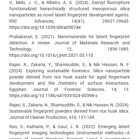
V., Melo, J. C., & Ribeiro, A. S. (2024). Dansyl fluorophore
functionalized hierarchically structured mesoporous silica
nanoparticles as novel latent fingerprint development agents.
RSC Advances, 14(41), 29631-29643.
https://doi.org/10.1039/d4ra03074e
Prabakaran, E. (2021). Nanomaterials for latent fingerprint
detection: A review. Journal of Materials Research and
Technology, 12, 1856-1885.
https://doi.org/10.1016/j.jmrt.2021.03.110
Rajan, R., Zakaria, Y., Shamsuddin, S., & Nik Hassan, N. F.
(2024). Exploring sustainable forensics: Silica nanoparticle
powder derived from rice husk waste for aged fingermark
development and the chemistry of surface interactions.
Egyptian Journal of Forensic Sciences, 14, 13.
https://doi.org/10.1186/s41935-024-00398-x
Rajan, S., Zakaria, N., Shamsuddin, S., & Nik Hassan, N. (2024).
Sustainable fingerprint powders derived from rice husk silica.
Journal of Cleaner Production, 410, 137-149.
Rao, S., Kathane, P., & Gaur, J. R. (2022). Emerging latent
fingerprint imaging technologies (instrumental methods)—A
review of recent literature. Forensic, Legal & Investigative