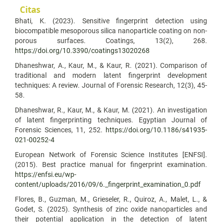
Citas
Bhati, K. (2023). Sensitive fingerprint detection using
biocompatible mesoporous silica nanoparticle coating on non-
porous surfaces. Coatings, 13(2), 268.
https://doi.org/10.3390/coatings13020268
Dhaneshwar, A., Kaur, M., & Kaur, R. (2021). Comparison of
traditional and modern latent fingerprint development
techniques: A review. Journal of Forensic Research, 12(3), 45-
58.
Dhaneshwar, R., Kaur, M., & Kaur, M. (2021). An investigation
of latent fingerprinting techniques. Egyptian Journal of
Forensic Sciences, 11, 252.
https://doi.org/10.1186/s41935-
021-00252-4
European Network of Forensic Science Institutes [ENFSI].
(2015). Best practice manual for fingerprint examination.
https://enfsi.eu/wp-
content/uploads/2016/09/6._fingerprint_examination_0.pdf
Flores, B., Guzman, M., Grieseler, R., Quiroz, A., Malet, L., &
Godet, S. (2025). Synthesis of zinc oxide nanoparticles and
their potential application in the detection of latent