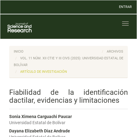
Navegación
ENTRAR
principal
Contenido
principal
Toggl
Barra
naviga
lateral
INICIO
ARCHIVOS
VOL. 11 NÚM. XII CTIE Y III CIVS (2025): UNIVERSIDAD ESTATAL DE
BOLÍVAR
ARTÍCULO DE INVESTIGACIÓN
Fiabilidad de la identificación
dactilar, evidencias y limitaciones
Sonia Ximena Carguachi Paucar
Universidad Estatal de Bolívar
Dayana Elizabeth Diaz Andrade