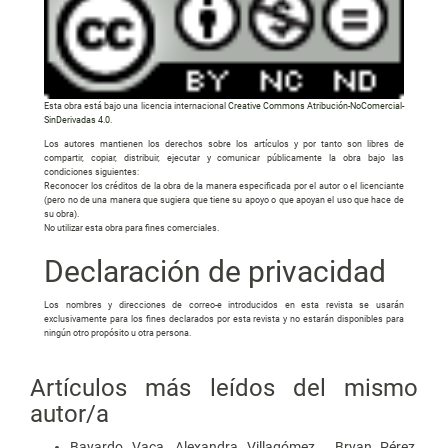
Esta obra está bajo una licencia internacional
Creative Commons Atribución-NoComercial-
SinDerivadas 4.0
.
Los autores mantienen los derechos sobre los artículos y por tanto son libres de
compartir, copiar, distribuir, ejecutar y comunicar públicamente la obra bajo las
condiciones siguientes:
Reconocer los créditos de la obra de la manera especificada por el autor o el licenciante
(pero no de una manera que sugiera que tiene su apoyo o que apoyan el uso que hace de
su obra).
No utilizar esta obra para fines comerciales.
Declaración de privacidad
Los nombres y direcciones de correo-e introducidos en esta revista se usarán
exclusivamente para los fines declarados por esta revista y no estarán disponibles para
ningún otro propósito u otra persona.
Artículos más leídos del mismo
autor/a
Bayardo Vaca, Alexandra Villagómez , Bryan Pérez,