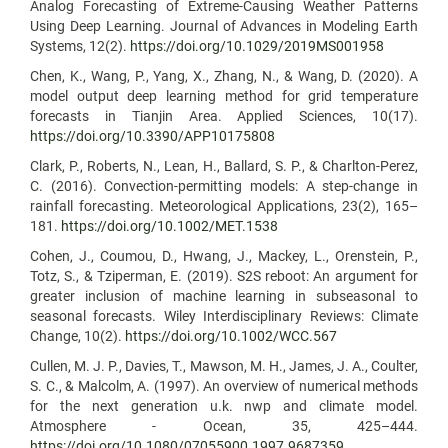
Analog Forecasting of Extreme-Causing Weather Patterns
Using Deep Learning. Journal of Advances in Modeling Earth
Systems, 12(2).
https://doi.org/10.1029/2019MS001958
Chen, K., Wang, P., Yang, X., Zhang, N., & Wang, D. (2020). A
model output deep learning method for grid temperature
forecasts in Tianjin Area. Applied Sciences, 10(17).
https://doi.org/10.3390/APP10175808
Clark, P., Roberts, N., Lean, H., Ballard, S. P., & Charlton-Perez,
C. (2016). Convection-permitting models: A step-change in
rainfall forecasting. Meteorological Applications, 23(2), 165–
181.
https://doi.org/10.1002/MET.1538
Cohen, J., Coumou, D., Hwang, J., Mackey, L., Orenstein, P.,
Totz, S., & Tziperman, E. (2019). S2S reboot: An argument for
greater inclusion of machine learning in subseasonal to
seasonal forecasts. Wiley Interdisciplinary Reviews: Climate
Change, 10(2).
https://doi.org/10.1002/WCC.567
Cullen, M. J. P., Davies, T., Mawson, M. H., James, J. A., Coulter,
S. C., & Malcolm, A. (1997). An overview of numerical methods
for the next generation u.k. nwp and climate model.
Atmosphere - Ocean, 35, 425–444.
https://doi.org/10.1080/07055900.1997.9687359