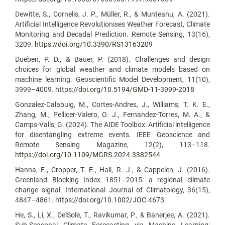
Dewitte, S., Cornelis, J. P., Müller, R., & Munteanu, A. (2021).
Artificial Intelligence Revolutionises Weather Forecast, Climate
Monitoring and Decadal Prediction. Remote Sensing, 13(16),
3209.
https://doi.org/10.3390/RS13163209
Dueben, P. D., & Bauer, P. (2018). Challenges and design
choices for global weather and climate models based on
machine learning. Geoscientific Model Development, 11(10),
3999–4009.
https://doi.org/10.5194/GMD-11-3999-2018
Gonzalez-Calabuig, M., Cortes-Andres, J., Williams, T. K. E.,
Zhang, M., Pellicer-Valero, O. J., Fernandez-Torres, M. A., &
Camps-Valls, G. (2024). The AIDE Toolbox: Artificial intelligence
for disentangling extreme events. IEEE Geoscience and
Remote Sensing Magazine, 12(2), 113–118.
https://doi.org/10.1109/MGRS.2024.3382544
Hanna, E., Cropper, T. E., Hall, R. J., & Cappelen, J. (2016).
Greenland Blocking Index 1851–2015: a regional climate
change signal. International Journal of Climatology, 36(15),
4847–4861.
https://doi.org/10.1002/JOC.4673
He, S., Li, X., DelSole, T., Ravikumar, P., & Banerjee, A. (2021).
Sub-Seasonal Climate Forecasting via Machine Learning: