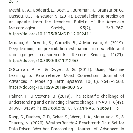
2017
Meehl, G. A., Goddard, L., Boer, G., Burgman, R., Branstator, G.,
Cassou, C., ... & Yeager, S. (2014). Decadal climate prediction
an update from the trenches. Bulletin of the American
Meteorological Society, 95(2), 243–267.
https://doi.org/10.1175/BAMS-D-12-00241.1
Moraux, A., Dewitte, S., Cornelis, B., & Munteanu, A. (2019).
Deep learning for precipitation estimation from satellite and
rain gauges measurements. Remote Sensing, 11(21).
https://doi.org/10.3390/RS11212463
O’Gorman, P. A., & Dwyer, J. G. (2018). Using Machine
Learning to Parameterize Moist Convection. Journal of
Advances in Modeling Earth Systems, 10(10), 2548–2563.
https://doi.org/10.1029/2018MS001351
Palmer, T., & Stevens, B. (2019). The scientific challenge of
understanding and estimating climate change. PNAS, 116(49),
34390–34395.
https://doi.org/10.1073/PNAS.1906691116
Rasp, S., Dueben, P. D., Scher, S., Weyn, J. A., Mouatadid, S., &
Thuerey, N. (2020). WeatherBench: A Benchmark Data Set for
Data-Driven Weather Forecasting. Journal of Advances in