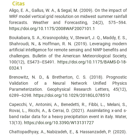
Citas
Aligo, E. A., Gallus, W. A., & Segal, M. (2009). On the impact of
WRF model vertical grid resolution on midwest summer rainfall
forecasts. Weather and Forecasting, 24(2), 575–594.
https://doi.org/10.1175/2008WAF2007101.1
Boukabara, S. A., Krasnopolsky, V., Stewart, J. Q., Maddy, E. S.,
Shahroudi, N., & Hoffman, R. N. (2019). Leveraging modern
artificial intelligence for remote sensing and NWP benefits and
challenges. Bulletin of the American Meteorological Society,
100(12), ES473–ES491.
https://doi.org/10.1175/BAMS-D-18-
0324.1
Brenowitz, N. D., & Bretherton, C. S. (2018). Prognostic
Validation of a Neural Network Unified Physics
Parameterization. Geophysical Research Letters, 45(12),
6289–6298.
https://doi.org/10.1029/2018GL078510
Capecchi, V., Antonini, A., Benedetti, R., Fibbi, L., Melani, S.,
Rovai, L., Ricchi, A., & Cerrai, D. (2021). Assimilating x-and s-
band radar data for a heavy precipitation event in italy. Water,
13(13).
https://doi.org/10.3390/W13131727
Chattopadhyay, A., Nabizadeh, E., & Hassanzadeh, P. (2020).