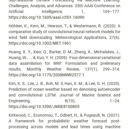
Challenges, Analysis, and Advances. 35th AAAI Conference on
Artificial Intelligence, 1, 169–177.
https://doi.org/10.1609/aaai.v35i1.16090
Höhlein, K., Kern, M., Hewson, T., & Westermann, R. (2020). A
comparative study of convolutional neural network models for
wind field downscaling. Meteorological Applications, 27(6).
https://doi.org/10.1002/MET.1961
Huang, X. Y., Xiao, Q., Barker, D. M., Zhang, X., Michalakes, J.,
Huang, W., ... & Kuo, Y. H. (2009). Four-dimensional variational
data assimilation for WRF: Formulation and preliminary
results. Monthly Weather Review, 137(1), 299–314.
https://doi.org/10.1175/2008MWR2577.1
Kim, K. S., Lee, J. B., Roh, M. Il, Han, K. M., & Lee, G. H. (2020).
Prediction of ocean weather based on denoising autoencoder
and convolutional LSTM. Journal of Marine Science and
Engineering, 8(10), 1–24.
https://doi.org/10.3390/JMSE8100805
Kirkwood, C., Economou, T., Odbert, H., & Pugeault, N. (2021).
A framework for probabilistic weather forecast post-
processing across models and lead times using machine