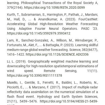
learning. Philosophical Transactions of the Royal Society A,
379(2194).
https://doi.org/10.1098/RSTA.2020.0099
Kurth, T., Subramanian, S., Harrington, P., Pathak, J., Mardani,
M., Hall, D., ... & Anandkumar, A. (2023). FourCastNet:
Accelerating Global High-Resolution Weather Forecasting
Using Adaptive Fourier Neural Operators. PASC '23.
https://doi.org/10.1145/3592979.3593412
Lam, R., Sanchez-Gonzalez, A., Willson, M., Wirnsberger, P.,
Fortunato, M., Alet, F., ... & Battaglia, P. (2023). Learning skillful
medium-range global weather forecasting. Science, 382(6677),
1416–1422.
https://doi.org/10.1126/SCIENCE.ADI2336
Li, L. (2019). Geographically weighted machine learning and
downscaling for high-resolution spatiotemporal estimations of
wind speed. Remote Sensing, 11(11).
https://doi.org/10.3390/RS11111378
Maiello, I., Gentile, S., Ferretti, R., Baldini, L., Roberto, N.,
Picciotti, E., ... & Marzano, F. (2017). Impact of multiple radar
reflectivity data assimilation on the numerical simulation of a
flash flood event. Hydrology and Earth System Sciences,
21(11), 5459–5476.
https://doi.org/10.5194/HESS-21-5459-