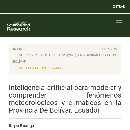
Navegación
ENTRAR
principal
Contenido
principal
Toggl
Barra
naviga
lateral
INICIO
ARCHIVOS
VOL. 11 NÚM. XII CTIE Y III CIVS (2025): UNIVERSIDAD ESTATAL DE
BOLÍVAR
ARTÍCULO DE INVESTIGACIÓN
Inteligencia artificial para modelar y
comprender fenómenos
meteorológicos y climáticos en la
Provincia De Bolívar, Ecuador
Deysi Guanga