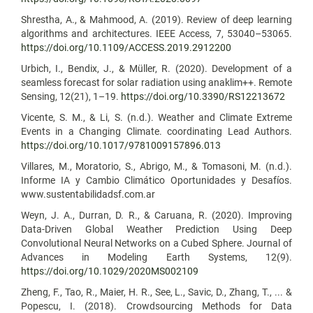
Shrestha, A., & Mahmood, A. (2019). Review of deep learning
algorithms and architectures. IEEE Access, 7, 53040–53065.
https://doi.org/10.1109/ACCESS.2019.2912200
Urbich, I., Bendix, J., & Müller, R. (2020). Development of a
seamless forecast for solar radiation using anaklim++. Remote
Sensing, 12(21), 1–19.
https://doi.org/10.3390/RS12213672
Vicente, S. M., & Li, S. (n.d.). Weather and Climate Extreme
Events in a Changing Climate. coordinating Lead Authors.
https://doi.org/10.1017/9781009157896.013
Villares, M., Moratorio, S., Abrigo, M., & Tomasoni, M. (n.d.).
Informe IA y Cambio Climático Oportunidades y Desafíos.
www.sustentabilidadsf.com.ar
Weyn, J. A., Durran, D. R., & Caruana, R. (2020). Improving
Data-Driven Global Weather Prediction Using Deep
Convolutional Neural Networks on a Cubed Sphere. Journal of
Advances in Modeling Earth Systems, 12(9).
https://doi.org/10.1029/2020MS002109
Zheng, F., Tao, R., Maier, H. R., See, L., Savic, D., Zhang, T., ... &
Popescu, I. (2018). Crowdsourcing Methods for Data