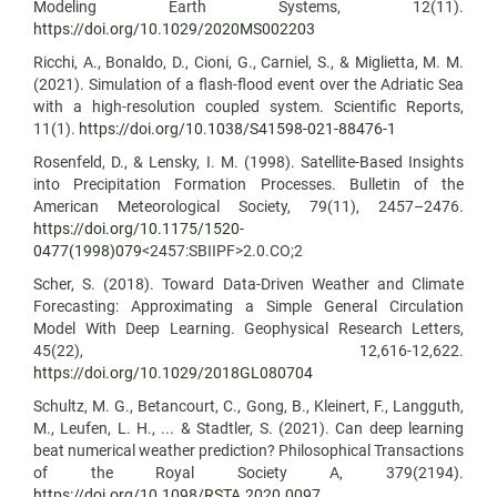
Modeling Earth Systems, 12(11).
https://doi.org/10.1029/2020MS002203
Ricchi, A., Bonaldo, D., Cioni, G., Carniel, S., & Miglietta, M. M.
(2021). Simulation of a flash-flood event over the Adriatic Sea
with a high-resolution coupled system. Scientific Reports,
11(1).
https://doi.org/10.1038/S41598-021-88476-1
Rosenfeld, D., & Lensky, I. M. (1998). Satellite-Based Insights
into Precipitation Formation Processes. Bulletin of the
American Meteorological Society, 79(11), 2457–2476.
https://doi.org/10.1175/1520-
0477(1998)079
<2457:SBIIPF>2.0.CO;2
Scher, S. (2018). Toward Data-Driven Weather and Climate
Forecasting: Approximating a Simple General Circulation
Model With Deep Learning. Geophysical Research Letters,
45(22), 12,616-12,622.
https://doi.org/10.1029/2018GL080704
Schultz, M. G., Betancourt, C., Gong, B., Kleinert, F., Langguth,
M., Leufen, L. H., ... & Stadtler, S. (2021). Can deep learning
beat numerical weather prediction? Philosophical Transactions
of the Royal Society A, 379(2194).
https://doi.org/10.1098/RSTA.2020.0097