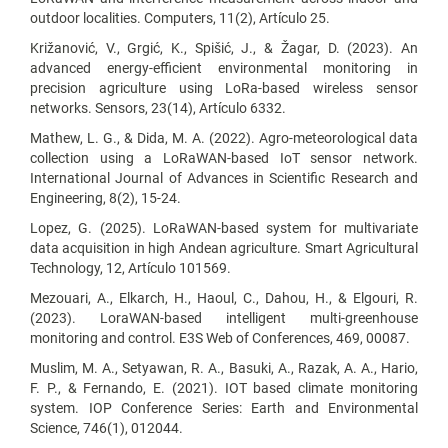
outdoor localities. Computers, 11(2), Artículo 25.
Križanović, V., Grgić, K., Spišić, J., & Žagar, D. (2023). An
advanced energy-efficient environmental monitoring in
precision agriculture using LoRa-based wireless sensor
networks. Sensors, 23(14), Artículo 6332.
Mathew, L. G., & Dida, M. A. (2022). Agro-meteorological data
collection using a LoRaWAN-based IoT sensor network.
International Journal of Advances in Scientific Research and
Engineering, 8(2), 15-24.
Lopez, G. (2025). LoRaWAN-based system for multivariate
data acquisition in high Andean agriculture. Smart Agricultural
Technology, 12, Artículo 101569.
Mezouari, A., Elkarch, H., Haoul, C., Dahou, H., & Elgouri, R.
(2023). LoraWAN-based intelligent multi-greenhouse
monitoring and control. E3S Web of Conferences, 469, 00087.
Muslim, M. A., Setyawan, R. A., Basuki, A., Razak, A. A., Hario,
F. P., & Fernando, E. (2021). IOT based climate monitoring
system. IOP Conference Series: Earth and Environmental
Science, 746(1), 012044.