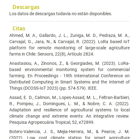
Descargas
Los datos de descargas todavía no están disponibles.
Citas
Ahmed, M. A., Gallardo, J. L., Zuniga, M. D., Pedraza, M. A.,
Carvajal, G., Jara, N., & Carvajal, R. (2022). LoRa based IoT
platform for remote monitoring of large-scale agriculture
farms in Chile. Sensors, 22(8), Artículo 2824.
Anastasiou, A., Zinonos, Z., & Georgiades, M. (2023). LoRa-
based environmental monitoring system for commercial
farming. En Proceedings - 19th International Conference on
Distributed Computing in Smart Systems and the Internet of
Things (DCOSS-IoT 2023) (pp. 574-579). IEEE.
Assad, E. D., Calmon, M., Lopes-Assad, M. L., Feltran-Barbieri,
R., Pompeu, J., Domingues, L. M., & Nobre, C. A. (2022).
Adaptation and resilience of agricultural systems to local
climate change and extreme events: An integrative review.
Pesquisa Agropecuária Tropical, 52, e72899.
Botero-Valencia, J. S., Mejia-Herrera, M., & Pearce, J. M.
(2022). Low cost climate station for smart agriculture