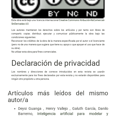
Esta obra está bajo una licencia internacional
Creative Commons Atribución-NoComercial-
SinDerivadas 4.0
.
Los autores mantienen los derechos sobre los artículos y por tanto son libres de
compartir, copiar, distribuir, ejecutar y comunicar públicamente la obra bajo las
condiciones siguientes:
Reconocer los créditos de la obra de la manera especificada por el autor o el licenciante
(pero no de una manera que sugiera que tiene su apoyo o que apoyan el uso que hace de
su obra).
No utilizar esta obra para fines comerciales.
Declaración de privacidad
Los nombres y direcciones de correo-e introducidos en esta revista se usarán
exclusivamente para los fines declarados por esta revista y no estarán disponibles para
ningún otro propósito u otra persona.
Artículos más leídos del mismo
autor/a
Deysi Guanga , Henry Vallejo , Galuth García, Danilo
Barrerno,
Inteligencia artificial para modelar y