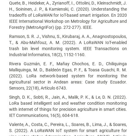
Quete, B., Heideker, A., Zyrianoff, I., Ottolini, D., Kleinschmidt, J.
H., Soininen, J. P., & Kamienski, C. (2020). Understanding the
tradeoffs of LoRaWAN for IoT-based smart irrigation. En 2020
IEEE International Workshop on Metrology for Agriculture and
Forestry (MetroAgriFor) (pp. 272-277). IEEE.
Ramson, S. R. J., Vishnu, S., Kirubaraj, A. A., Anagnostopoulos,
T., & Abu-Mahfouz, A. M. (2022). A LoRaWAN IoT-enabled
trash bin level monitoring system. IEEE Transactions on
Industrial Informatics, 18(2), 1152-1160.
Rivera Guzmán, E. F., Mañay Chochos, E. D., Chiliquinga
Malliquinga, M. D., Baldeón Egas, P. F., & Toasa Guachi, R. M.
(2022). LoRa network-based system for monitoring the
agricultural sector in Andean areas: Case study Ecuador.
Sensors, 22(18), Artículo 6743.
Singh, D. K., Sobti, R., Jain, A., Malik, P. K., & Le, D. N. (2022).
LoRa based intelligent soil and weather condition monitoring
with internet of things for precision agriculture in smart cities.
IET Communications, 16(5), 604-618.
Valente, A., Costa, C., Pereira, L., Soares, B., Lima, J., & Soares,
S. (2022). A LoRaWAN IoT system for smart agriculture for