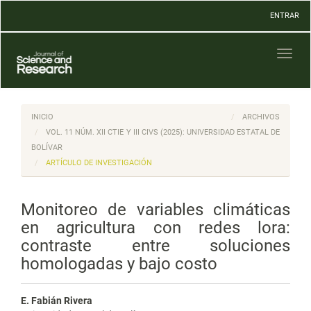
Navegación
ENTRAR
principal
Contenido
principal
Toggl
Barra
naviga
lateral
INICIO
ARCHIVOS
VOL. 11 NÚM. XII CTIE Y III CIVS (2025): UNIVERSIDAD ESTATAL DE
BOLÍVAR
ARTÍCULO DE INVESTIGACIÓN
Monitoreo de variables climáticas
en agricultura con redes lora:
contraste entre soluciones
homologadas y bajo costo
E. Fabián Rivera