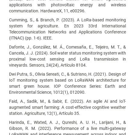
applications with photovoltaic energy and wireless
communication. HardwareX, 11, e00296.
Cumming, S., & Branch, P. (2023). A LoRa-based monitoring
system for agriculture. En 2023 33rd International
Telecommunication Networks and Applications Conference
(ITNAC) (pp. 1-6). IEEE.
Dafonte, J., González, M. Á., Comesaña, E., Teijeiro, M. T., &
Cancela, J. J. (2024). Soil water status monitoring system with
proximal low-cost sensing and LoRa transmission in
vineyards. Sensors, 24(24), Artículo 8104.
Dwi Putra, S., Olivia Sereati, C., & Sutrisno, H. (2021). Design of
IoT monitoring system based on LoRaWAN architecture for
smart green house. IOP Conference Series: Earth and
Environmental Science, 1012(1), 012090.
Faid, A., Sadik, M., & Sabir, E. (2022). An agile AI and IoT-
augmented smart farming: A cost-effective cognitive weather
station. Agriculture, 12(1), Artículo 35.
Harinda, E., Wixted, A. J., Qureshi, A. U. H., Larijani, H., &
Gibson, R. M. (2022). Performance of a live multi-gateway
LoRaWAN and interference measurement across indoor and