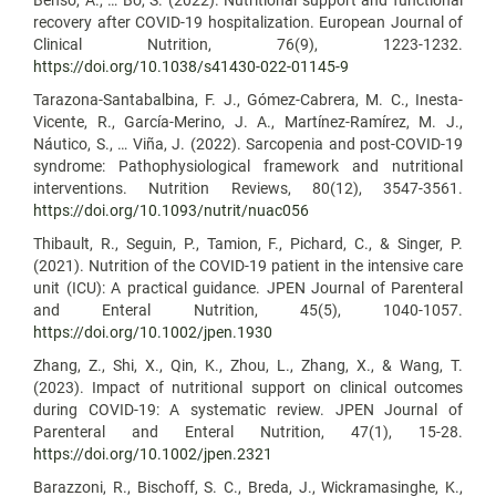
recovery after COVID-19 hospitalization. European Journal of
Clinical Nutrition, 76(9), 1223-1232.
https://doi.org/10.1038/s41430-022-01145-9
Tarazona-Santabalbina, F. J., Gómez-Cabrera, M. C., Inesta-
Vicente, R., García-Merino, J. A., Martínez-Ramírez, M. J.,
Náutico, S., … Viña, J. (2022). Sarcopenia and post-COVID-19
syndrome: Pathophysiological framework and nutritional
interventions. Nutrition Reviews, 80(12), 3547-3561.
https://doi.org/10.1093/nutrit/nuac056
Thibault, R., Seguin, P., Tamion, F., Pichard, C., & Singer, P.
(2021). Nutrition of the COVID-19 patient in the intensive care
unit (ICU): A practical guidance. JPEN Journal of Parenteral
and Enteral Nutrition, 45(5), 1040-1057.
https://doi.org/10.1002/jpen.1930
Zhang, Z., Shi, X., Qin, K., Zhou, L., Zhang, X., & Wang, T.
(2023). Impact of nutritional support on clinical outcomes
during COVID-19: A systematic review. JPEN Journal of
Parenteral and Enteral Nutrition, 47(1), 15-28.
https://doi.org/10.1002/jpen.2321
Barazzoni, R., Bischoff, S. C., Breda, J., Wickramasinghe, K.,