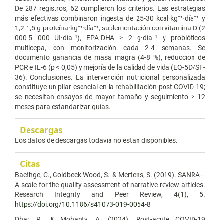
De 287 registros, 62 cumplieron los criterios. Las estrategias
más efectivas combinaron ingesta de 25-30 kcal·kg⁻¹·día⁻¹ y
1,2-1,5 g proteína·kg⁻¹·día⁻¹, suplementación con vitamina D (2
000-5 000 UI·día⁻¹), EPA-DHA ≥ 2 g·día⁻¹ y probióticos
multicepa, con monitorización cada 2-4 semanas. Se
documentó ganancia de masa magra (4-8 %), reducción de
PCR e IL-6 (p < 0,05) y mejoría de la calidad de vida (EQ-5D/SF-
36). Conclusiones. La intervención nutricional personalizada
constituye un pilar esencial en la rehabilitación post COVID-19;
se necesitan ensayos de mayor tamaño y seguimiento ≥ 12
meses para estandarizar guías.
Descargas
Los datos de descargas todavía no están disponibles.
Citas
Baethge, C., Goldbeck-Wood, S., & Mertens, S. (2019). SANRA—
A scale for the quality assessment of narrative review articles.
Research Integrity and Peer Review, 4(1), 5.
https://doi.org/10.1186/s41073-019-0064-8
Dhar, R., & Mohanty, A. (2024). Post-acute COVID-19