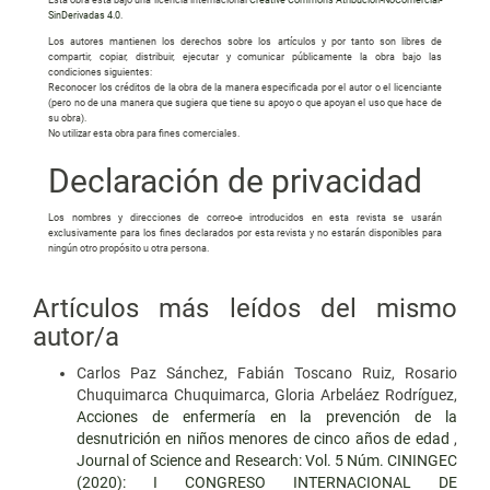
SinDerivadas 4.0
.
Los autores mantienen los derechos sobre los artículos y por tanto son libres de
compartir, copiar, distribuir, ejecutar y comunicar públicamente la obra bajo las
condiciones siguientes:
Reconocer los créditos de la obra de la manera especificada por el autor o el licenciante
(pero no de una manera que sugiera que tiene su apoyo o que apoyan el uso que hace de
su obra).
No utilizar esta obra para fines comerciales.
Declaración de privacidad
Los nombres y direcciones de correo-e introducidos en esta revista se usarán
exclusivamente para los fines declarados por esta revista y no estarán disponibles para
ningún otro propósito u otra persona.
Artículos más leídos del mismo
autor/a
Carlos Paz Sánchez, Fabián Toscano Ruiz, Rosario
Chuquimarca Chuquimarca, Gloria Arbeláez Rodríguez,
Acciones de enfermería en la prevención de la
desnutrición en niños menores de cinco años de edad
,
Journal of Science and Research: Vol. 5 Núm. CININGEC
(2020): I CONGRESO INTERNACIONAL DE