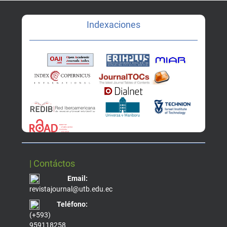
Indexaciones
| Contáctos
Email:
revistajournal@utb.edu.ec
Teléfono:
(+593)
959118258