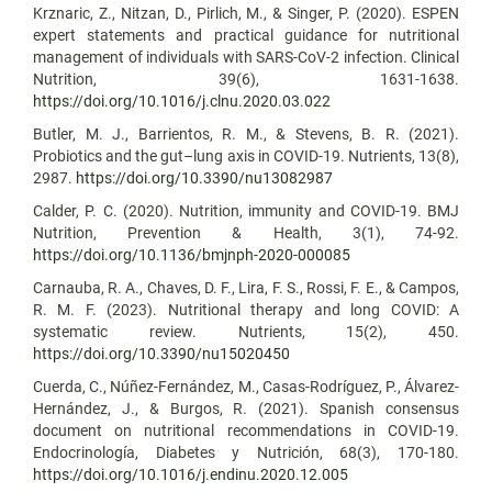
Krznaric, Z., Nitzan, D., Pirlich, M., & Singer, P. (2020). ESPEN
expert statements and practical guidance for nutritional
management of individuals with SARS-CoV-2 infection. Clinical
Nutrition, 39(6), 1631-1638.
https://doi.org/10.1016/j.clnu.2020.03.022
Butler, M. J., Barrientos, R. M., & Stevens, B. R. (2021).
Probiotics and the gut–lung axis in COVID-19. Nutrients, 13(8),
2987.
https://doi.org/10.3390/nu13082987
Calder, P. C. (2020). Nutrition, immunity and COVID-19. BMJ
Nutrition, Prevention & Health, 3(1), 74-92.
https://doi.org/10.1136/bmjnph-2020-000085
Carnauba, R. A., Chaves, D. F., Lira, F. S., Rossi, F. E., & Campos,
R. M. F. (2023). Nutritional therapy and long COVID: A
systematic review. Nutrients, 15(2), 450.
https://doi.org/10.3390/nu15020450
Cuerda, C., Núñez-Fernández, M., Casas-Rodríguez, P., Álvarez-
Hernández, J., & Burgos, R. (2021). Spanish consensus
document on nutritional recommendations in COVID-19.
Endocrinología, Diabetes y Nutrición, 68(3), 170-180.
https://doi.org/10.1016/j.endinu.2020.12.005