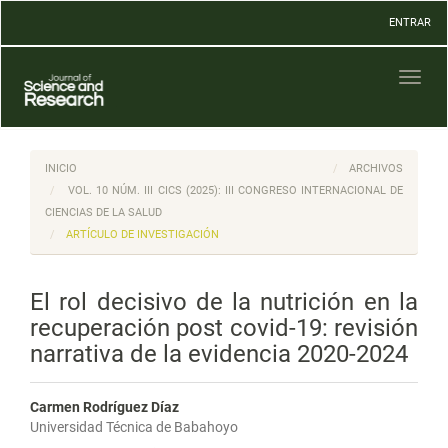
Navegación
ENTRAR
principal
Contenido
principal
Toggl
Barra
naviga
lateral
INICIO
ARCHIVOS
VOL. 10 NÚM. III CICS (2025): III CONGRESO INTERNACIONAL DE
CIENCIAS DE LA SALUD
ARTÍCULO DE INVESTIGACIÓN
El rol decisivo de la nutrición en la
recuperación post covid-19: revisión
narrativa de la evidencia 2020-2024
Carmen Rodríguez Díaz
Universidad Técnica de Babahoyo