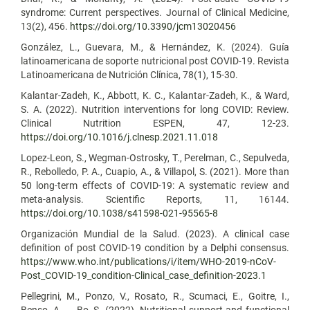
syndrome: Current perspectives. Journal of Clinical Medicine,
13(2), 456.
https://doi.org/10.3390/jcm13020456
González, L., Guevara, M., & Hernández, K. (2024). Guía
latinoamericana de soporte nutricional post COVID-19. Revista
Latinoamericana de Nutrición Clínica, 78(1), 15-30.
Kalantar-Zadeh, K., Abbott, K. C., Kalantar-Zadeh, K., & Ward,
S. A. (2022). Nutrition interventions for long COVID: Review.
Clinical Nutrition ESPEN, 47, 12-23.
https://doi.org/10.1016/j.clnesp.2021.11.018
Lopez-Leon, S., Wegman-Ostrosky, T., Perelman, C., Sepulveda,
R., Rebolledo, P. A., Cuapio, A., & Villapol, S. (2021). More than
50 long-term effects of COVID-19: A systematic review and
meta-analysis. Scientific Reports, 11, 16144.
https://doi.org/10.1038/s41598-021-95565-8
Organización Mundial de la Salud. (2023). A clinical case
definition of post COVID-19 condition by a Delphi consensus.
https://www.who.int/publications/i/item/WHO-2019-nCoV-
Post_COVID-19_condition-Clinical_case_definition-2023.1
Pellegrini, M., Ponzo, V., Rosato, R., Scumaci, E., Goitre, I.,
Benso, A., … Bo, S. (2022). Nutritional support and functional