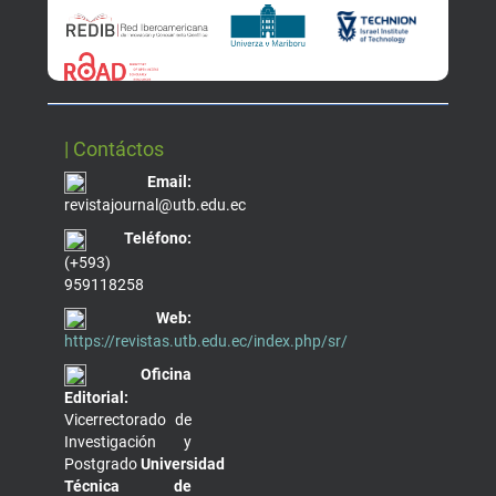
| Contáctos
Email:
revistajournal@utb.edu.ec
Teléfono:
(+593)
959118258
Web:
https://revistas.utb.edu.ec/index.php/sr/
Oficina
Editorial:
Vicerrectorado de
Investigación y
Postgrado
Universidad
Técnica de