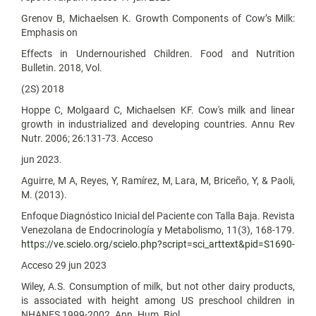
Grenov B, Michaelsen K. Growth Components of Cow’s Milk:
Emphasis on
Effects in Undernourished Children. Food and Nutrition
Bulletin. 2018, Vol.
(2S) 2018
Hoppe C, Molgaard C, Michaelsen KF. Cow's milk and linear
growth in industrialized and developing countries. Annu Rev
Nutr. 2006; 26:131-73. Acceso
jun 2023.
Aguirre, M A, Reyes, Y, Ramírez, M, Lara, M, Briceño, Y, & Paoli,
M. (2013).
Enfoque Diagnóstico Inicial del Paciente con Talla Baja. Revista
Venezolana de Endocrinología y Metabolismo, 11(3), 168-179.
https://ve.scielo.org/scielo.php?script=sci_arttext&pid=S1690-
Acceso 29 jun 2023
Wiley, A.S. Consumption of milk, but not other dairy products,
is associated with height among US preschool children in
NHANES 1999-2002. Ann. Hum. Biol.