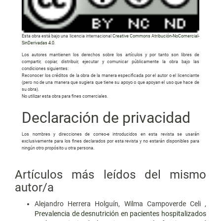
Esta obra está bajo una licencia internacional
Creative Commons Atribución-NoComercial-
SinDerivadas 4.0
.
Los autores mantienen los derechos sobre los artículos y por tanto son libres de
compartir, copiar, distribuir, ejecutar y comunicar públicamente la obra bajo las
condiciones siguientes:
Reconocer los créditos de la obra de la manera especificada por el autor o el licenciante
(pero no de una manera que sugiera que tiene su apoyo o que apoyan el uso que hace de
su obra).
No utilizar esta obra para fines comerciales.
Declaración de privacidad
Los nombres y direcciones de correo-e introducidos en esta revista se usarán
exclusivamente para los fines declarados por esta revista y no estarán disponibles para
ningún otro propósito u otra persona.
Artículos más leídos del mismo
autor/a
Alejandro Herrera Holguín, Wilma Campoverde Celi ,
Prevalencia de desnutrición en pacientes hospitalizados