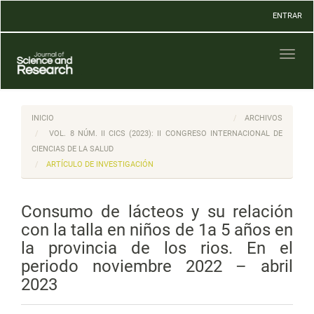
Navegación
ENTRAR
principal
Contenido
principal
Toggl
Barra
naviga
lateral
INICIO
ARCHIVOS
VOL. 8 NÚM. II CICS (2023): II CONGRESO INTERNACIONAL DE
CIENCIAS DE LA SALUD
ARTÍCULO DE INVESTIGACIÓN
Consumo de lácteos y su relación
con la talla en niños de 1a 5 años en
la provincia de los rios. En el
periodo noviembre 2022 – abril
2023