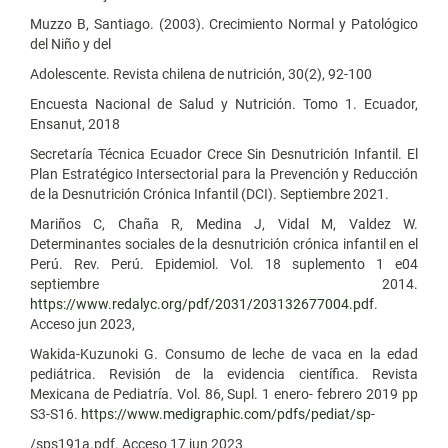
Muzzo B, Santiago. (2003). Crecimiento Normal y Patológico
del Niño y del
Adolescente. Revista chilena de nutrición, 30(2), 92-100
Encuesta Nacional de Salud y Nutrición. Tomo 1. Ecuador,
Ensanut, 2018
Secretaría Técnica Ecuador Crece Sin Desnutrición Infantil. El
Plan Estratégico Intersectorial para la Prevención y Reducción
de la Desnutrición Crónica Infantil (DCI). Septiembre 2021.
Mariños C, Chaña R, Medina J, Vidal M, Valdez W.
Determinantes sociales de la desnutrición crónica infantil en el
Perú. Rev. Perú. Epidemiol. Vol. 18 suplemento 1 e04
septiembre 2014.
https://www.redalyc.org/pdf/2031/203132677004.pdf
.
Acceso jun 2023,
Wakida-Kuzunoki G. Consumo de leche de vaca en la edad
pediátrica. Revisión de la evidencia científica. Revista
Mexicana de Pediatría. Vol. 86, Supl. 1 enero- febrero 2019 pp
S3-S16.
https://www.medigraphic.com/pdfs/pediat/sp-
/sps191a.pdf. Acceso 17 jun 2023