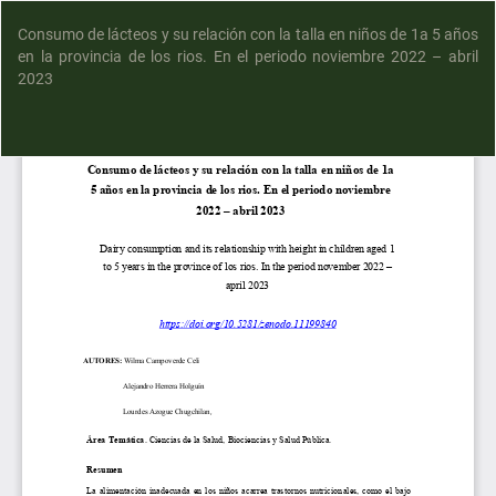
Consumo de lácteos y su relación con la talla en niños de 1a 5 años
en la provincia de los rios. En el periodo noviembre 2022 – abril
2023
D