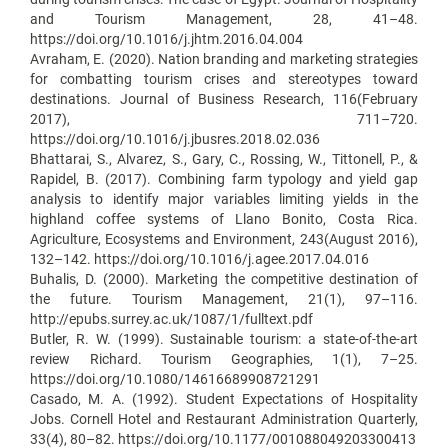
and Tourism Management, 28, 41–48.
https://doi.org/10.1016/j.jhtm.2016.04.004
Avraham, E. (2020). Nation branding and marketing strategies
for combatting tourism crises and stereotypes toward
destinations. Journal of Business Research, 116(February
2017), 711–720.
https://doi.org/10.1016/j.jbusres.2018.02.036
Bhattarai, S., Alvarez, S., Gary, C., Rossing, W., Tittonell, P., &
Rapidel, B. (2017). Combining farm typology and yield gap
analysis to identify major variables limiting yields in the
highland coffee systems of Llano Bonito, Costa Rica.
Agriculture, Ecosystems and Environment, 243(August 2016),
132–142. https://doi.org/10.1016/j.agee.2017.04.016
Buhalis, D. (2000). Marketing the competitive destination of
the future. Tourism Management, 21(1), 97–116.
http://epubs.surrey.ac.uk/1087/1/fulltext.pdf
Butler, R. W. (1999). Sustainable tourism: a state-of-the-art
review Richard. Tourism Geographies, 1(1), 7–25.
https://doi.org/10.1080/14616689908721291
Casado, M. A. (1992). Student Expectations of Hospitality
Jobs. Cornell Hotel and Restaurant Administration Quarterly,
33(4), 80–82. https://doi.org/10.1177/001088049203300413