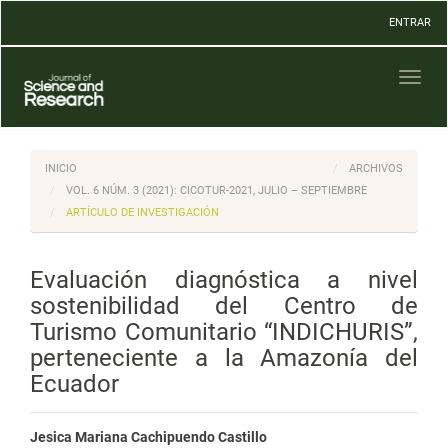
Navegación
ENTRAR
principal
Contenido
principal
Toggl
Barra
naviga
lateral
INICIO
ARCHIVOS
VOL. 6 NÚM. 3 (2021): CICOTUR-2021, JULIO – SEPTIEMBRE
ARTÍCULO DE INVESTIGACIÓN
Evaluación diagnóstica a nivel
sostenibilidad del Centro de
Turismo Comunitario “INDICHURIS”,
perteneciente a la Amazonía del
Ecuador
Jesica Mariana Cachipuendo Castillo