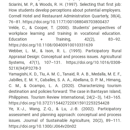
Sciarini, M. P., & Woods, R. H. (1997). Selecting that first job:
How students develop perceptions about potential employers.
Cornell Hotel and Restaurant Administration Quarterly, 38(4),
76–81. https://doi.org/10.1177/001088049703800437
Velde, C., & Cooper, T. (2000). Students’ perspectives of
workplace learning and training in vocational education.
Education + Training, 42(2), 83–92.
https://doi.org/10.1108/00400910010331639
Webber, L. M., & Ison, R. L. (1995). Participatory Rural
Appraisal Design: Conceptual and process issues. Agricultural
Systems, 47(1), 107–131. https://doi.org/10.1016/0308-
521X(94)P3278-3
Yamagishi, K. D., Tiu, A. M. C., Tanaid, R. A. B., Medalla, M. E. F.,
Jabilles, E. M. Y., Caballes, S. A. A., Abellana, D. P. M., Himang,
C. M., & Ocampo, L. A. (2020). Characterizing tourism
destination and policies forward: The case in Bantayan Island,
Philippines. Tourism Review International, 24(2–3), 143–165.
https://doi.org/10.3727/154427220X15912253254428
Ye, X.-J., Wang, Z.-Q., & Lu, J.-B. (2002). Participatory
assessment and planning approach: conceptual and process
issues. Journal of Sustainable Agriculture, 20(2), 89–111.
https://doi.org/10.1300/J064v20n02