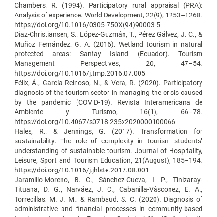
Chambers, R. (1994). Participatory rural appraisal (PRA):
Analysis of experience. World Development, 22(9), 1253–1268.
https://doi.org/10.1016/0305-750X(94)90003-5
Diaz-Christiansen, S., López-Guzmán, T., Pérez Gálvez, J. C., &
Muñoz Fernández, G. A. (2016). Wetland tourism in natural
protected areas: Santay Island (Ecuador). Tourism
Management Perspectives, 20, 47–54.
https://doi.org/10.1016/j.tmp.2016.07.005
Félix, Á., García Reinoso, N., & Vera, R. (2020). Participatory
diagnosis of the tourism sector in managing the crisis caused
by the pandemic (COVID-19). Revista Interamericana de
Ambiente y Turismo, 16(1), 66–78.
https://doi.org/10.4067/s0718-235x2020000100066
Hales, R., & Jennings, G. (2017). Transformation for
sustainability: The role of complexity in tourism students’
understanding of sustainable tourism. Journal of Hospitality,
Leisure, Sport and Tourism Education, 21(August), 185–194.
https://doi.org/10.1016/j.jhlste.2017.08.001
Jaramillo-Moreno, B. C., Sánchez-Cueva, I. P., Tinizaray-
Tituana, D. G., Narváez, J. C., Cabanilla-Vásconez, E. A.,
Torrecillas, M. J. M., & Rambaud, S. C. (2020). Diagnosis of
administrative and financial processes in community-based