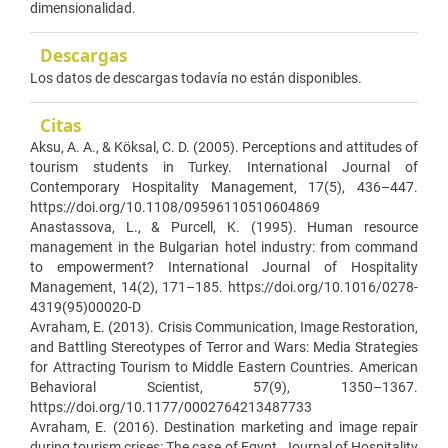
dimensionalidad.
Descargas
Los datos de descargas todavía no están disponibles.
Citas
Aksu, A. A., & Köksal, C. D. (2005). Perceptions and attitudes of
tourism students in Turkey. International Journal of
Contemporary Hospitality Management, 17(5), 436–447.
https://doi.org/10.1108/09596110510604869
Anastassova, L., & Purcell, K. (1995). Human resource
management in the Bulgarian hotel industry: from command
to empowerment? International Journal of Hospitality
Management, 14(2), 171–185. https://doi.org/10.1016/0278-
4319(95)00020-D
Avraham, E. (2013). Crisis Communication, Image Restoration,
and Battling Stereotypes of Terror and Wars: Media Strategies
for Attracting Tourism to Middle Eastern Countries. American
Behavioral Scientist, 57(9), 1350–1367.
https://doi.org/10.1177/0002764213487733
Avraham, E. (2016). Destination marketing and image repair
during tourism crises: The case of Egypt. Journal of Hospitality