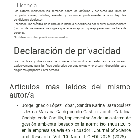
Licencia
Los autores mantienen los derechos sobre los artículos y por tanto son libres de
compartir, copiar, distribuir, ejecutar y comunicar públicamente la obra bajo las
condiciones siguientes:
Reconocer los créditos de la obra de la manera especificada por el autor o el licenciante
(pero no de una manera que sugiera que tiene su apoyo o que apoyan el uso que hace de
su obra).
No utilizar esta obra para fines comerciales.
Declaración de privacidad
Los nombres y direcciones de correo-e introducidos en esta revista se usarán
exclusivamente para los fines declarados por esta revista y no estarán disponibles para
ningún otro propósito u otra persona.
Artículos más leídos del mismo
autor/a
Jorge Ignacio López Tobar , Sandra Karina Daza Suárez
, Jesica Mariana Cachipuendo Castillo, Judith Catalina
Cachipuendo Castillo,
Implementación de un sistema de
gestión ambiental basado en la norma iso 14001:2015
en la empresa Quevialep - Ecuador
,
Journal of Science
and Research: Vol. 10 Núm. I CIEDI 2025 (2025): I