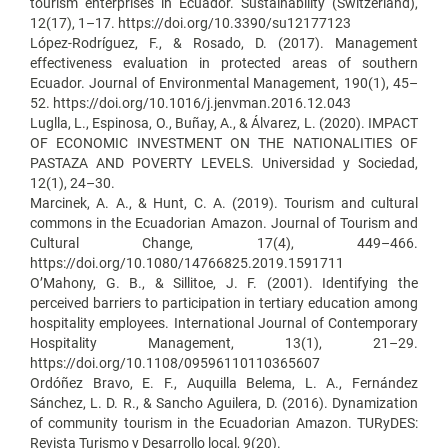
tourism enterprises in Ecuador. Sustainability (Switzerland),
12(17), 1–17. https://doi.org/10.3390/su12177123
López-Rodríguez, F., & Rosado, D. (2017). Management
effectiveness evaluation in protected areas of southern
Ecuador. Journal of Environmental Management, 190(1), 45–
52. https://doi.org/10.1016/j.jenvman.2016.12.043
Luglla, L., Espinosa, O., Buñay, A., & Álvarez, L. (2020). IMPACT
OF ECONOMIC INVESTMENT ON THE NATIONALITIES OF
PASTAZA AND POVERTY LEVELS. Universidad y Sociedad,
12(1), 24–30.
Marcinek, A. A., & Hunt, C. A. (2019). Tourism and cultural
commons in the Ecuadorian Amazon. Journal of Tourism and
Cultural Change, 17(4), 449–466.
https://doi.org/10.1080/14766825.2019.1591711
O’Mahony, G. B., & Sillitoe, J. F. (2001). Identifying the
perceived barriers to participation in tertiary education among
hospitality employees. International Journal of Contemporary
Hospitality Management, 13(1), 21–29.
https://doi.org/10.1108/09596110110365607
Ordóñez Bravo, E. F., Auquilla Belema, L. A., Fernández
Sánchez, L. D. R., & Sancho Aguilera, D. (2016). Dynamization
of community tourism in the Ecuadorian Amazon. TURyDES:
Revista Turismo y Desarrollo local, 9(20).