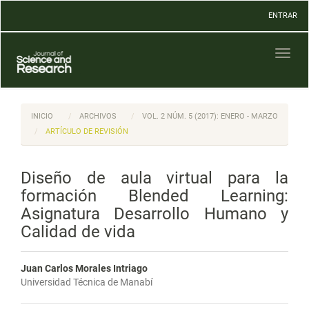
Navegación
ENTRAR
principal
Contenido
principal
Toggl
Barra
naviga
lateral
INICIO
ARCHIVOS
VOL. 2 NÚM. 5 (2017): ENERO - MARZO
ARTÍCULO DE REVISIÓN
Diseño de aula virtual para la
formación Blended Learning:
Asignatura Desarrollo Humano y
Calidad de vida
Juan Carlos Morales Intriago
Universidad Técnica de Manabí