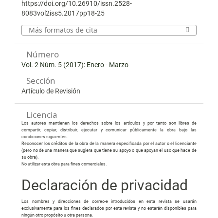
https://doi.org/10.26910/issn.2528-
8083vol2iss5.2017pp18-25
Más formatos de cita
Número
Vol. 2 Núm. 5 (2017): Enero - Marzo
Sección
Artículo de Revisión
Licencia
Los autores mantienen los derechos sobre los artículos y por tanto son libres de
compartir, copiar, distribuir, ejecutar y comunicar públicamente la obra bajo las
condiciones siguientes:
Reconocer los créditos de la obra de la manera especificada por el autor o el licenciante
(pero no de una manera que sugiera que tiene su apoyo o que apoyan el uso que hace de
su obra).
No utilizar esta obra para fines comerciales.
Declaración de privacidad
Los nombres y direcciones de correo-e introducidos en esta revista se usarán
exclusivamente para los fines declarados por esta revista y no estarán disponibles para
ningún otro propósito u otra persona.