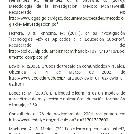
Hernández, R., Fernández, C., & Baptista, M. (2010).
Metodología de la investigación. México: McGraw-Hill.
Recuperado en:
http://www.dgsc.go.cr/dgsc/documentos/cecades/metodolo
gia-de-la-investigacion.pdf
Herrera, S & Fennema, M. (2011). en su investigación
“Tecnologías Móviles Aplicadas a la Educación Superior”.
Recuperado de:
http://sedici.unlp.edu.ar/bitstream/handle/10915/18718/Doc
umento_completo.pf
Lewis, R. (2006). Grupos de trabajo en comunidades virtuales,
Obtenida el 4 de Marzo de 2002, de
http://www.uoc.edulweb/esp/
art/uoc/lewis 01 02/lewis 01
02.htm1
López R, M. (2003), El Blended e-learning es un modelo de
aprendizaje de muy reciente aplicación: Educación, formación
y trabajo, nº 69.
Consultado el 26 de noviembre de 2004 recuperado en:
http://www.redalyc.org/articulo.oa?id=21701787600
Machuca A. & Mario. (2011) ¿e-learning es para usted?,