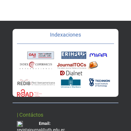
Indexaciones
| Contáctos
Email:
revistajournal@utb.edu.ec