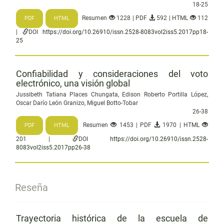
18-25
Resumen
1228 | PDF
592 | HTML
112
PDF
HTML
|
DOI
https://doi.org/10.26910/issn.2528-8083vol2iss5.2017pp18-
25
Confiabilidad y consideraciones del voto
electrónico, una visión global
Jussibeth Tatiana Places Chungata, Edison Roberto Portilla López,
Oscar Darío León Granizo, Miguel Botto-Tobar
26-38
Resumen
1453 | PDF
1970 | HTML
PDF
HTML
201 |
DOI
https://doi.org/10.26910/issn.2528-
8083vol2iss5.2017pp26-38
Reseña
Trayectoria histórica de la escuela de