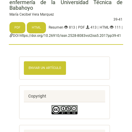
enfermería de la Universidad Técnica de
Babahoyo
María Cecibel Vera Marquez
39-41
Resumen
813 | PDF
413 | HTML
111 |
PDF
HTML
DOI
https://doi.org/10.26910/issn.2528-8083vol2iss5.2017pp39-41
ENVIAR UN ARTÍCULO
Copyright