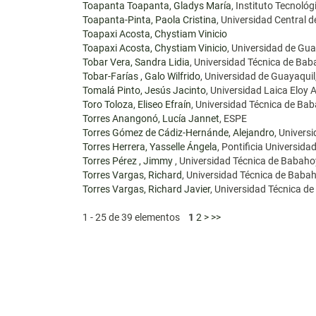
Toapanta Toapanta, Gladys María
, Instituto Tecnol
Toapanta-Pinta, Paola Cristina
, Universidad Central 
Toapaxi Acosta, Chystiam Vinicio
Toapaxi Acosta, Chystiam Vinicio
, Universidad de Gua
Tobar Vera, Sandra Lidia
, Universidad Técnica de Ba
Tobar-Farías , Galo Wilfrido
, Universidad de Guayaqui
Tomalá Pinto, Jesús Jacinto
, Universidad Laica Eloy
Toro Toloza, Eliseo Efraín
, Universidad Técnica de Ba
Torres Anangonó, Lucía Jannet
, ESPE
Torres Gómez de Cádiz-Hernánde, Alejandro
, Univers
Torres Herrera, Yasselle Ángela
, Pontificia Universid
Torres Pérez , Jimmy
, Universidad Técnica de Babah
Torres Vargas, Richard
, Universidad Técnica de Baba
Torres Vargas, Richard Javier
, Universidad Técnica d
1 - 25 de 39 elementos
1
2
>
>>