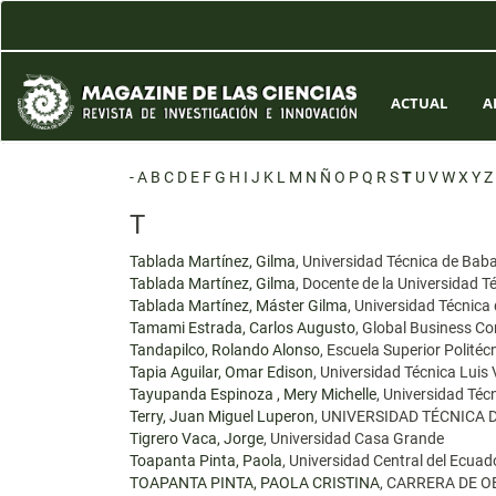
Navegación
principal
Contenido
principal
Barra
ACTUAL
A
lateral
-
A
B
C
D
E
F
G
H
I
J
K
L
M
N
Ñ
O
P
Q
R
S
T
U
V
W
X
Y
Z
T
Tablada Martínez, Gilma
, Universidad Técnica de Ba
Tablada Martínez, Gilma
, Docente de la Universidad 
Tablada Martínez, Máster Gilma
, Universidad Técnic
Tamami Estrada, Carlos Augusto
, Global Business Co
Tandapilco, Rolando Alonso
, Escuela Superior Polité
Tapia Aguilar, Omar Edison
, Universidad Técnica Luis
Tayupanda Espinoza , Mery Michelle
, Universidad Té
Terry, Juan Miguel Luperon
, UNIVERSIDAD TÉCNICA
Tigrero Vaca, Jorge
, Universidad Casa Grande
Toapanta Pinta, Paola
, Universidad Central del Ecuad
TOAPANTA PINTA, PAOLA CRISTINA
, CARRERA DE 