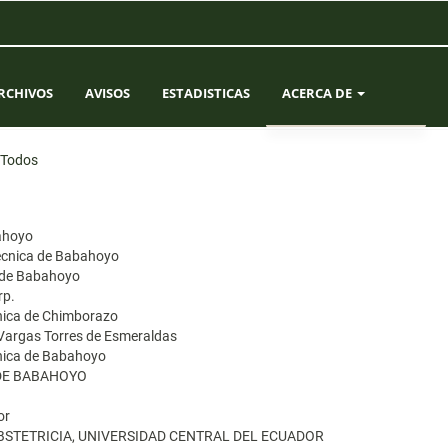
RCHIVOS
AVISOS
ESTADISTICAS
ACERCA DE
SOBRE LA REVISTA
Todos
ENVÍOS
bahoyo
EQUIPO EDITORIAL
Técnica de Babahoyo
a de Babahoyo
rp.
CONTACTO
cnica de Chimborazo
 Vargas Torres de Esmeraldas
cnica de Babahoyo
 DE BABAHOYO
or
OBSTETRICIA, UNIVERSIDAD CENTRAL DEL ECUADOR