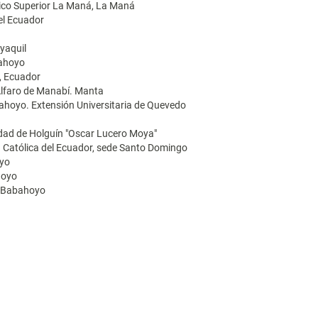
ógico Superior La Maná, La Maná
del Ecuador
yaquil
bahoyo
l, Ecuador
 Alfaro de Manabí. Manta
bahoyo. Extensión Universitaria de Quevedo
idad de Holguín "Oscar Lucero Moya"
ad Católica del Ecuador, sede Santo Domingo
oyo
hoyo
e Babahoyo