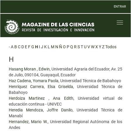
Navegación
ENTRAR
principal
Contenido
principal
Toggl
Barra
naviga
lateral
-
A
B
C
D
E
F
G
H
I
J
K
L
M
N
Ñ
O
P
Q
R
S
T
U
V
W
X
Y
Z
Todos
H
Hasang Moran , Edwin
, Universidad Agraria del Ecuador, Av. 25
de Julio, 090104, Guayaquil, Ecuador
Haz Cadena, Yomara Paola
, Universidad Técnica de Babahoyo
Henríquez Carrera, Elsa Griselda
, Universidad Técnica de
Babahoyo
Herdoiza Martinez , Ana Edith
, Universidad virtual de
educación continua - UNIVEC
Heredia Mendoza, Joffre Danilo
, Universidad Técnica de
Manabí
Hernandez, Mario W.
, Universidad Regional Autónoma de los
Andes