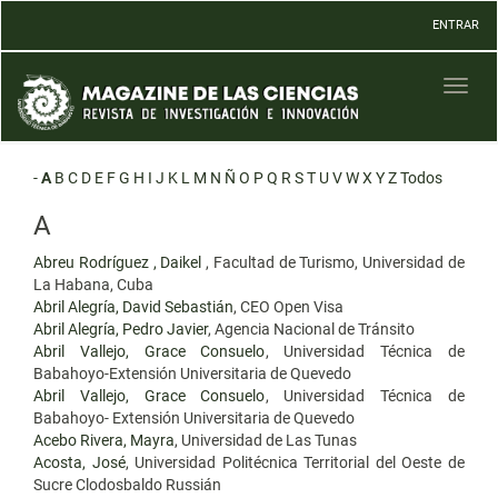
Navegación
ENTRAR
principal
Contenido
principal
Toggl
Barra
naviga
lateral
-
A
B
C
D
E
F
G
H
I
J
K
L
M
N
Ñ
O
P
Q
R
S
T
U
V
W
X
Y
Z
Todos
A
Abreu Rodríguez , Daikel
, Facultad de Turismo, Universidad de
La Habana, Cuba
Abril Alegría, David Sebastián
, CEO Open Visa
Abril Alegría, Pedro Javier
, Agencia Nacional de Tránsito
Abril Vallejo, Grace Consuelo
, Universidad Técnica de
Babahoyo-Extensión Universitaria de Quevedo
Abril Vallejo, Grace Consuelo
, Universidad Técnica de
Babahoyo- Extensión Universitaria de Quevedo
Acebo Rivera, Mayra
, Universidad de Las Tunas
Acosta, José
, Universidad Politécnica Territorial del Oeste de
Sucre Clodosbaldo Russián