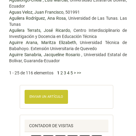
Agualongo-Chela , Luis Marcial
, Universidad Estatal de Bolívar,
Ecuador
Aguas Veloz, Juan Francisco
, 501991
Aguilera Rodríguez, Ana Rosa
, Universidad de Las Tunas. Las
Tunas
Aguilera Terrats, José Ricardo
, Centro Interdisciplinario de
Investigación y Docencia en Educación Técnica
Aguirre Arana, Maritza Elizabeth
, Universidad Técnica de
Babahoyo. Extensión Universitaria de Quevedo
Aguirre Sanabria, Jacqueline Rosario
, Universidad Estatal de
Bolívar, Guaranda-Ecuador
1 - 25 de 116 elementos
1
2
3
4
5
>
>>
ENVIAR UN ARTÍCULO
CONTADOR DE VISITAS