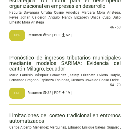
estratégica: Un motor para el desempeño
organizacional en empresas en desarrollo
Paquita Dayanara Urrutía Quijije, Angélica Margara Mora Aristega,
Reyes Johan Calderón Angulo, Nancy Elizabeth Uhsca Cuzo, Julio
Ernesto Mora Aristega
46 - 53
Resumen
96 | PDF
62 |
PDF
Pronóstico de ingresos tributarios municipales
mediante modelos SARIMA: Evidencia del
cantón Milagro, Ecuador
Mario Fabrisio Vásquez Benavidez , Stinly Elizabeth Oviedo Carpio,
Fernando Gregorio Espinoza Espinoza, Gustavo Oswaldo Coello Freire
54 - 70
Resumen
32 | PDF
19 |
PDF
Limitaciones del costeo tradicional en entornos
automatizados
Carlos Alberto Menéndez Marquinez, Eduardo Enrique Galeas Guijarro ,