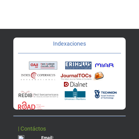
Indexaciones
| Contáctos
Email: