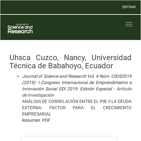
Navegación
ENTRAR
principal
Contenido
principal
Toggl
Barra
naviga
lateral
Uhsca Cuzco, Nancy, Universidad
Técnica de Babahoyo, Ecuador
Journal of Science and Research Vol. 4 Núm. CIEIS2019
(2019): I Congreso Internacional de Emprendimiento e
Innovación Social EDI 2019: Edición Especial
- Artículo
de Investigación
ANÁLISIS DE CORRELACIÓN ENTRE EL PIB Y LA DEUDA
EXTERNA: FACTOR PARA EL CRECIMIENTO
EMPRESARIAL
Resumen
PDF