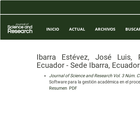
Navegación
principal
Contenido
principal
Barra
INICIO
ACTUAL
ARCHIVOS
BUSCA
lateral
Ibarra Estévez, José Luis, P
Ecuador - Sede Ibarra, Ecuador
Journal of Science and Research Vol. 3 Núm. C
Software para la gestión académica en el proce
Resumen
PDF