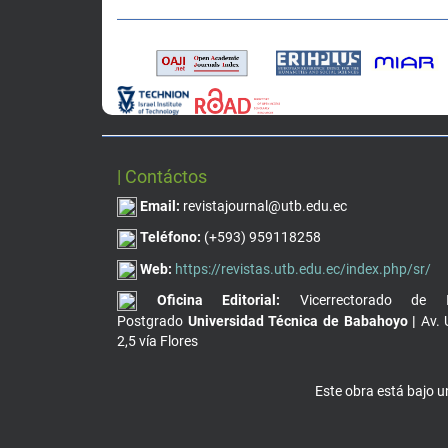
| Contáctos
Email:
revistajournal@utb.edu.ec
Teléfono:
(+593) 959118258
Web:
https://revistas.utb.edu.ec/index.php/sr/
Oficina Editorial:
Vicerrectorado de I
Postgrado
Universidad Técnica de Babahoyo |
Av. 
2,5 vía Flores
Este obra está bajo 