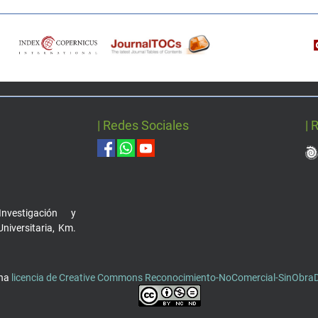
| Redes Sociales
| 
nvestigación y
Universitaria, Km.
una
licencia de Creative Commons Reconocimiento-NoComercial-SinObraDe