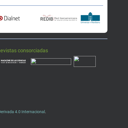
Revistas consorciadas
rivada 4.0 Internacional
.