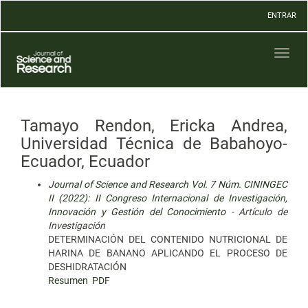
Navegación
ENTRAR
principal
Contenido
principal
Toggl
Barra
naviga
lateral
Tamayo Rendon, Ericka Andrea,
Universidad Técnica de Babahoyo-
Ecuador, Ecuador
Journal of Science and Research Vol. 7 Núm. CININGEC
II (2022): II Congreso Internacional de Investigación,
Innovación y Gestión del Conocimiento
- Artículo de
Investigación
DETERMINACIÓN DEL CONTENIDO NUTRICIONAL DE
HARINA DE BANANO APLICANDO EL PROCESO DE
DESHIDRATACIÓN
Resumen
PDF