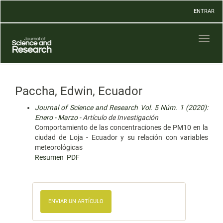
Navegación
ENTRAR
principal
Contenido
principal
Toggl
Barra
naviga
lateral
Paccha, Edwin, Ecuador
Journal of Science and Research Vol. 5 Núm. 1 (2020):
Enero - Marzo
- Artículo de Investigación
Comportamiento de las concentraciones de PM10 en la
ciudad de Loja - Ecuador y su relación con variables
meteorológicas
Resumen
PDF
ENVIAR UN ARTÍCULO