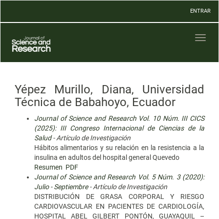
Navegación
ENTRAR
principal
Contenido
principal
Toggl
Barra
naviga
lateral
Yépez Murillo, Diana, Universidad
Técnica de Babahoyo, Ecuador
Journal of Science and Research Vol. 10 Núm. III CICS
(2025): III Congreso Internacional de Ciencias de la
Salud
- Artículo de Investigación
Hábitos alimentarios y su relación en la resistencia a la
insulina en adultos del hospital general Quevedo
Resumen
PDF
Journal of Science and Research Vol. 5 Núm. 3 (2020):
Julio - Septiembre
- Artículo de Investigación
DISTRIBUCIÓN DE GRASA CORPORAL Y RIESGO
CARDIOVASCULAR EN PACIENTES DE CARDIOLOGÍA,
HOSPITAL ABEL GILBERT PONTÓN, GUAYAQUIL –