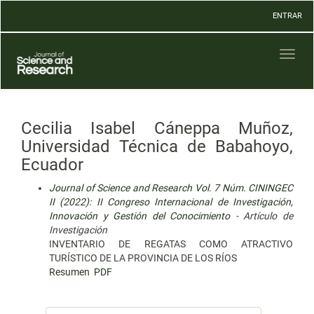
Navegación
ENTRAR
principal
Contenido
principal
Toggl
Barra
naviga
lateral
Cecilia Isabel Cáneppa Muñoz,
Universidad Técnica de Babahoyo,
Ecuador
Journal of Science and Research Vol. 7 Núm. CININGEC
II (2022): II Congreso Internacional de Investigación,
Innovación y Gestión del Conocimiento
- Artículo de
Investigación
INVENTARIO DE REGATAS COMO ATRACTIVO
TURÍSTICO DE LA PROVINCIA DE LOS RÍOS
Resumen
PDF