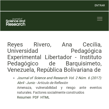
Navegación
ENTRAR
principal
Contenido
principal
Toggl
Barra
naviga
lateral
Reyes Rivero, Ana Cecilia,
Universidad Pedagógica
Experimental Libertador - Instituto
Pedagógico de Barquisimeto,
Venezuela, República Bolivariana de
Journal of Science and Research Vol. 2 Núm. 6 (2017):
Abril - Junio
- Artículo de Reflexión
Amenaza, vulnerabilidad y riesgo ante eventos
naturales. Factores socialmente construidos
Resumen
PDF
HTML