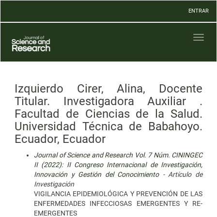
Navegación
ENTRAR
principal
Contenido
principal
Toggl
Barra
naviga
lateral
Izquierdo Cirer, Alina, Docente
Titular. Investigadora Auxiliar .
Facultad de Ciencias de la Salud.
Universidad Técnica de Babahoyo.
Ecuador, Ecuador
Journal of Science and Research Vol. 7 Núm. CININGEC
II (2022): II Congreso Internacional de Investigación,
Innovación y Gestión del Conocimiento
- Artículo de
Investigación
VIGILANCIA EPIDEMIOLÓGICA Y PREVENCIÓN DE LAS
ENFERMEDADES INFECCIOSAS EMERGENTES Y RE-
EMERGENTES