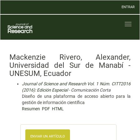
Navegación
ENTRAR
principal
Contenido
principal
Toggl
Barra
naviga
lateral
Mackenzie Rivero, Alexander,
Universidad del Sur de Manabí -
UNESUM, Ecuador
Journal of Science and Research Vol. 1 Núm. CITT2016
(2016): Edición Especial
- Comunicación Corta
Diseño de una plataforma de acceso abierto para la
gestión de información cientíﬁca
Resumen
PDF
HTML
ENVIAR UN ARTÍCULO