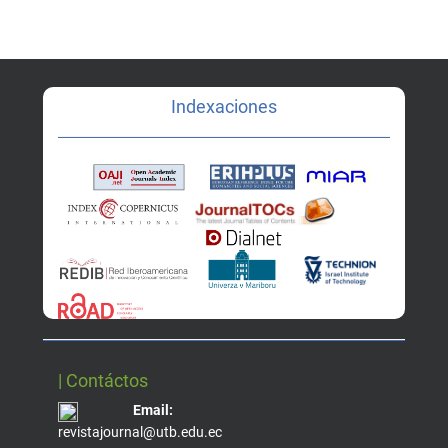
Indexaciones
| Contáctos
Email:
revistajournal@utb.edu.ec