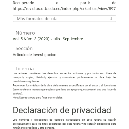
Recuperado a partir de
https://revistas.utb.edu.ec/index.php/sr/article/view/897
Más formatos de cita
Número
Vol. 5 Núm. 3 (2020): Julio - Septiembre
Sección
Artículo de Investigación
Licencia
Los autores mantienen los derechos sobre los artículos y por tanto son libres de
compartir, copiar, distribuir, ejecutar y comunicar públicamente la obra bajo las
condiciones siguientes:
Reconocer los créditos de la obra de la manera especificada por el autor o el licenciante
(pero no de una manera que sugiera que tiene su apoyo o que apoyan el uso que hace de
su obra).
No utilizar esta obra para fines comerciales.
Declaración de privacidad
Los nombres y direcciones de correo-e introducidos en esta revista se usarán
exclusivamente para los fines declarados por esta revista y no estarán disponibles para
ningún otro propósito u otra persona.