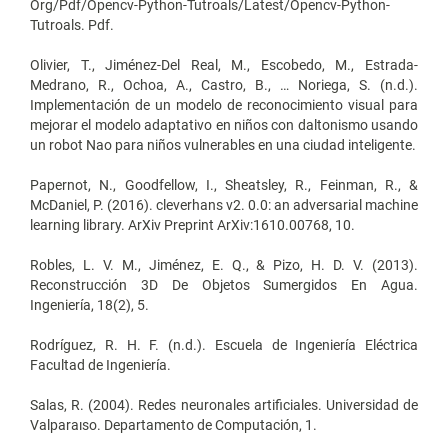
Org/Pdf/Opencv-Python-Tutroals/Latest/Opencv-Python-
Tutroals. Pdf.
Olivier, T., Jiménez-Del Real, M., Escobedo, M., Estrada-
Medrano, R., Ochoa, A., Castro, B., … Noriega, S. (n.d.).
Implementación de un modelo de reconocimiento visual para
mejorar el modelo adaptativo en niños con daltonismo usando
un robot Nao para niños vulnerables en una ciudad inteligente.
Papernot, N., Goodfellow, I., Sheatsley, R., Feinman, R., &
McDaniel, P. (2016). cleverhans v2. 0.0: an adversarial machine
learning library. ArXiv Preprint ArXiv:1610.00768, 10.
Robles, L. V. M., Jiménez, E. Q., & Pizo, H. D. V. (2013).
Reconstrucción 3D De Objetos Sumergidos En Agua.
Ingeniería, 18(2), 5.
Rodríguez, R. H. F. (n.d.). Escuela de Ingeniería Eléctrica
Facultad de Ingeniería.
Salas, R. (2004). Redes neuronales artificiales. Universidad de
Valparaıso. Departamento de Computación, 1.