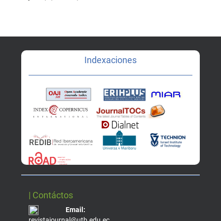
Indexaciones
| Contáctos
Email:
revistajournal@utb.edu.ec