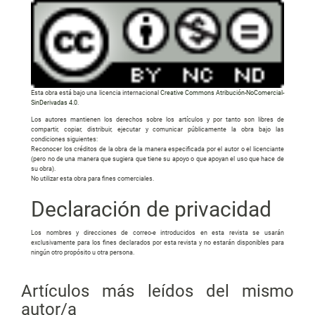
Esta obra está bajo una licencia internacional
Creative Commons Atribución-NoComercial-
SinDerivadas 4.0
.
Los autores mantienen los derechos sobre los artículos y por tanto son libres de
compartir, copiar, distribuir, ejecutar y comunicar públicamente la obra bajo las
condiciones siguientes:
Reconocer los créditos de la obra de la manera especificada por el autor o el licenciante
(pero no de una manera que sugiera que tiene su apoyo o que apoyan el uso que hace de
su obra).
No utilizar esta obra para fines comerciales.
Declaración de privacidad
Los nombres y direcciones de correo-e introducidos en esta revista se usarán
exclusivamente para los fines declarados por esta revista y no estarán disponibles para
ningún otro propósito u otra persona.
Artículos más leídos del mismo
autor/a