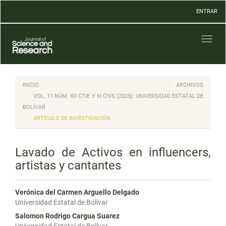
Navegación
ENTRAR
principal
Contenido
principal
Toggl
Barra
naviga
lateral
INICIO
ARCHIVOS
VOL. 11 NÚM. XII CTIE Y III CIVS (2025): UNIVERSIDAD ESTATAL DE
BOLÍVAR
ARTÍCULO DE INVESTIGACIÓN
Lavado de Activos en influencers,
artistas y cantantes
Verónica del Carmen Arguello Delgado
Universidad Estatal de Bolívar
Salomon Rodrigo Cargua Suarez