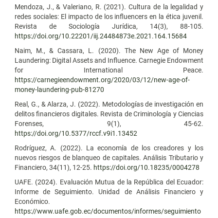
Mendoza, J., & Valeriano, R. (2021). Cultura de la legalidad y
redes sociales: El impacto de los influencers en la ética juvenil.
Revista de Sociología Jurídica, 14(3), 88-105.
https://doi.org/10.22201/iij.24484873e.2021.164.15684
Naim, M., & Cassara, L. (2020). The New Age of Money
Laundering: Digital Assets and Influence. Carnegie Endowment
for International Peace.
https://carnegieendowment.org/2020/03/12/new-age-of-
money-laundering-pub-81270
Real, G., & Alarza, J. (2022). Metodologías de investigación en
delitos financieros digitales. Revista de Criminología y Ciencias
Forenses, 9(1), 45-62.
https://doi.org/10.5377/rccf.v9i1.13452
Rodríguez, A. (2022). La economía de los creadores y los
nuevos riesgos de blanqueo de capitales. Análisis Tributario y
Financiero, 34(11), 12-25.
https://doi.org/10.18235/0004278
UAFE. (2024). Evaluación Mutua de la República del Ecuador:
Informe de Seguimiento. Unidad de Análisis Financiero y
Económico.
https://www.uafe.gob.ec/documentos/informes/seguimiento