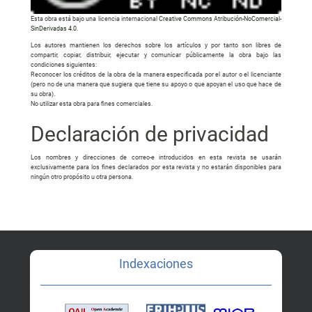
Esta obra está bajo una licencia internacional
Creative Commons Atribución-NoComercial-
SinDerivadas 4.0
.
Los autores mantienen los derechos sobre los artículos y por tanto son libres de
compartir, copiar, distribuir, ejecutar y comunicar públicamente la obra bajo las
condiciones siguientes:
Reconocer los créditos de la obra de la manera especificada por el autor o el licenciante
(pero no de una manera que sugiera que tiene su apoyo o que apoyan el uso que hace de
su obra).
No utilizar esta obra para fines comerciales.
Declaración de privacidad
Los nombres y direcciones de correo-e introducidos en esta revista se usarán
exclusivamente para los fines declarados por esta revista y no estarán disponibles para
ningún otro propósito u otra persona.
Indexaciones