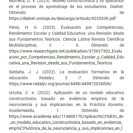
Murrieta, G. V. (2023). Modelo constructivista y su aplicación
en el proceso de aprendizaje de los estudiantes. Dialnet.
Obtenido de
https://dialnet.unirioja.es/descarga/articulo/9235339.pdf
Pérez, H. G. (2023). Evaluación por Competencias,
Rendimiento Escolar y Calidad Educativa: una Revisión desde
sus Fundamentos Teóricos. Ciencia Latina Revista Científica
Multidisciplinar, 3 - 6. Obtenido de
https://www.researchgate.net/publication/373637302_Evalu
acion_por_Competencias_Rendimiento_Escolar_y_Calidad_Edu
cativa_una_Revision_desde_sus_Fundamentos_Teoricos
Saldaña, J. J. (2022). La evaluación formativa en la
educación. Redalyc, 3 -7. Obtenido de
https://www.redalyc.org/journal/4498/449872026006/
Urrutia, C. e. (2022). Aplicación de un modelo educativo
constructivista basado en evidencia empírica de la
neurociencia y sus implicancias en la Práctica docente.
Academiaedu, 1. Obtenido de
https://www.academia.edu/114800170/Aplicaci%C3%B3n_de
_un_modelo_educativo_constructivista_basado_en_evidencia_
emp%C3%ADrica_de_la_neurociencia_y_sus_implicancias_en_l