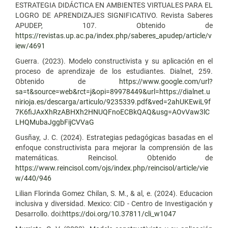
ESTRATEGIA DIDÁCTICA EN AMBIENTES VIRTUALES PARA EL
LOGRO DE APRENDIZAJES SIGNIFICATIVO. Revista Saberes
APUDEP, 107. Obtenido de
https://revistas.up.ac.pa/index.php/saberes_apudep/article/v
iew/4691
Guerra. (2023). Modelo constructivista y su aplicación en el
proceso de aprendizaje de los estudiantes. Dialnet, 259.
Obtenido de
https://www.google.com/url?
sa=t&source=web&rct=j&opi=89978449&url=https://dialnet.u
nirioja.es/descarga/articulo/9235339.pdf&ved=2ahUKEwiL9f
7K6fiJAxXhRzABHXh2HNUQFnoECBkQAQ&usg=AOvVaw3lC
LHQMubaJggbFijCVVaG
Gusñay, J. C. (2024). Estrategias pedagógicas basadas en el
enfoque constructivista para mejorar la comprensión de las
matemáticas. Reincisol. Obtenido de
https://www.reincisol.com/ojs/index.php/reincisol/article/vie
w/440/946
Lilian Florinda Gomez Chilan, S. M., & al, e. (2024). Educacion
inclusiva y diversidad. Mexico: CID - Centro de Investigación y
Desarrollo. doi:
https://doi.org/10.37811/cli_w1047