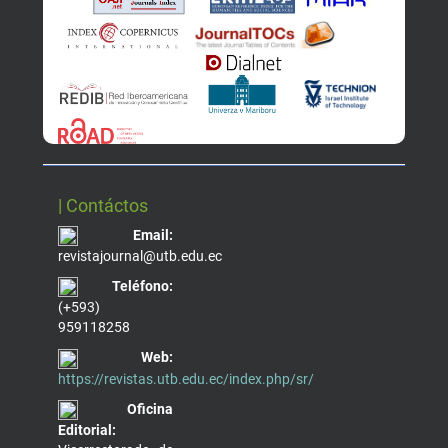
| Contáctos
Email:
revistajournal@utb.edu.ec
Teléfono:
(+593)
959118258
Web:
https://revistas.utb.edu.ec/index.php/sr/
Oficina
Editorial: