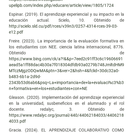
upelipb.com/index.php/educare/article/view/1805/1724
Espinar. (2019). El aprendizaje experiencial y su impacto en la
educación actual. Scielo, 10. Obtenido de
http://scielo.sld.cu/pdf/rces/v39n3/0257-4314-rces-39-03-
e12.pdf
Freire. (2023). La importancia de la evaluación formativa en
los estudiantes con NEE. ciencia latina internacional, 8776.
Obtenido de
https://www.bing.com/ck/a?!&&p=7eed2c91ff3c6c19606691
aead5a1ff88dac4b30a7f018304dfdb93a0279b748JmltdHM9
MTczMjgzODQwMA&ptn=3&ver=2&hsh=4&fclid=30dc32a0-
b483-6b1a-2d9d-
2343b53d6ab6&psq=La+importancia+de+la+evaluaci%c3%b3
n+formativa+en+los+estudiantes+con+NE
Gleason. (2020). Implementación del aprendizaje experiencial
en la universidad, susbeneficios en el alumnado y el rol
docente. redalyc, 3. Obtenido de
https://www.redalyc.org/journal/440/44062184033/4406218
4033.pdf
Gracia. (2024). EL APRENDIZAJE COLABORATIVO COMO