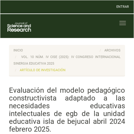
Navegación
ENTRAR
principal
Contenido
principal
Toggl
Barra
naviga
lateral
INICIO
ARCHIVOS
VOL. 10 NÚM. IV CISE (2025): IV CONGRESO INTERNACIONAL
SINERGIA EDUCATIVA 2025
ARTÍCULO DE INVESTIGACIÓN
Evaluación del modelo pedagógico
constructivista adaptado a las
necesidades educativas
intelectuales de egb de la unidad
educativa isla de bejucal abril 2024
febrero 2025.