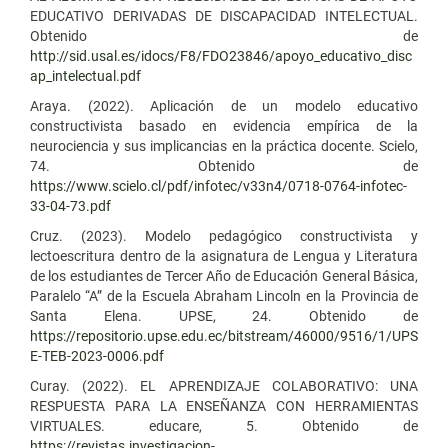
EDUCATIVO DERIVADAS DE DISCAPACIDAD INTELECTUAL.
Obtenido de
http://sid.usal.es/idocs/F8/FDO23846/apoyo_educativo_disc
ap_intelectual.pdf
Araya. (2022). Aplicación de un modelo educativo
constructivista basado en evidencia empírica de la
neurociencia y sus implicancias en la práctica docente. Scielo,
74. Obtenido de
https://www.scielo.cl/pdf/infotec/v33n4/0718-0764-infotec-
33-04-73.pdf
Cruz. (2023). Modelo pedagógico constructivista y
lectoescritura dentro de la asignatura de Lengua y Literatura
de los estudiantes de Tercer Año de Educación General Básica,
Paralelo “A” de la Escuela Abraham Lincoln en la Provincia de
Santa Elena. UPSE, 24. Obtenido de
https://repositorio.upse.edu.ec/bitstream/46000/9516/1/UPS
E-TEB-2023-0006.pdf
Curay. (2022). EL APRENDIZAJE COLABORATIVO: UNA
RESPUESTA PARA LA ENSEÑANZA CON HERRAMIENTAS
VIRTUALES. educare, 5. Obtenido de
https://revistas.investigacion-