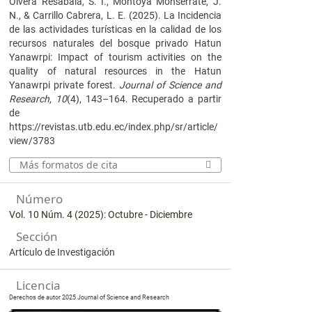
Olvera Resabala, S. I., Montoya Monserrate, J.
N., & Carrillo Cabrera, L. E. (2025). La Incidencia
de las actividades turísticas en la calidad de los
recursos naturales del bosque privado Hatun
Yanawrpi: Impact of tourism activities on the
quality of natural resources in the Hatun
Yanawrpi private forest.
Journal of Science and
Research
,
10
(4), 143–164. Recuperado a partir
de
https://revistas.utb.edu.ec/index.php/sr/article/
view/3783
Más formatos de cita
Número
Vol. 10 Núm. 4 (2025): Octubre - Diciembre
Sección
Artículo de Investigación
Licencia
Derechos de autor 2025 Journal of Science and Research