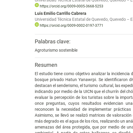
Universidad Técnica Estatal de Quevedo, Quevedo – 
https://orcid.org/0009-0005-3668-5253
Luis Emilio Carrillo Cabrera
Universidad Técnica Estatal de Quevedo, Quevedo – 
https://orcid.org/0009-0002-0197-3771
Palabras clave:
Agroturismo sostenible
Resumen
El estudio tiene como objetivo analizar la incidencia d
bosque privado Hatun Yanawrpi. Se identificaron div
destacan el senderismo, el turismo cultural, las exped
indicando por medio de la UICN que el churrín del ch
evaluar la percepción de los turistas sobre la impor
once preguntas, cuyos resultados evidencian una 
reconocen la necesidad de implementar prácticas 
Asimismo, se llevó se realizó matrices de valoració
más degrado es el agua de los ríos, realizando un anál
amenazas del área protegida, que por medio de una 
ambiental. A partir de estos hallazgos, se diseñ