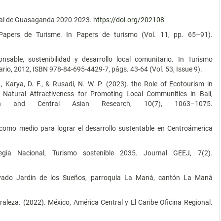
torial de Guasaganda 2020-2023.
https://doi.org/202108
 Papers de Turisme. In Papers de turismo (Vol. 11, pp. 65–91).
nsable, sostenibilidad y desarrollo local comunitario. In Turismo
ario, 2012, ISBN 978-84-695-4429-7, págs. 43-64 (Vol. 53, Issue 9).
., Karya, D. F., & Rusadi, N. W. P. (2023). the Role of Ecotourism in
 Natural Attractiveness for Promoting Local Communities in Bali,
an and Central Asian Research, 10(7), 1063–1075.
 como medio para lograr el desarrollo sustentable en Centroámerica
tegia Nacional, Turismo sostenible 2035. Journal GEEJ, 7(2).
rivado Jardín de los Sueños, parroquia La Maná, cantón La Maná
aleza. (2022). México, América Central y El Caribe Oficina Regional.