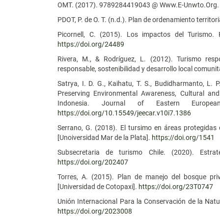
OMT. (2017). 9789284419043 @ Www.E-Unwto.Org.
PDOT, P. de O. T. (n.d.). Plan de ordenamiento terri
Picornell, C. (2015). Los impactos del Turismo.
https://doi.org/24489
Rivera, M., & Rodríguez, L. (2012). Turismo respo
responsable, sostenibilidad y desarrollo local comunit
Satrya, I. D. G., Kaihatu, T. S., Budidharmanto, L. P
Preserving Environmental Awareness, Cultural and
Indonesia. Journal of Eastern Europe
https://doi.org/10.15549/jeecar.v10i7.1386
Serrano, G. (2018). El tursimo en áreas protegidas
[Unoiversidad Mar de la Plata].
https://doi.org/1541
Subsecretaria de turismo Chile. (2020). Estra
https://doi.org/202407
Torres, A. (2015). Plan de manejo del bosque p
[Universidad de Cotopaxi].
https://doi.org/23T0747
Unión Internacional Para la Conservación de la Natur
https://doi.org/2023008