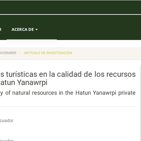
R
ACERCA DE
SOBRE LA REVISTA
 DICIEMBRE
ARTÍCULO DE INVESTIGACIÓN
ENVÍOS
s turísticas en la calidad de los recursos
EQUIPO EDITORIAL
Hatun Yanawrpi
ity of natural resources in the Hatun Yanawrpi private
ESTADÍSTICAS
CONTACTO
Ecuador