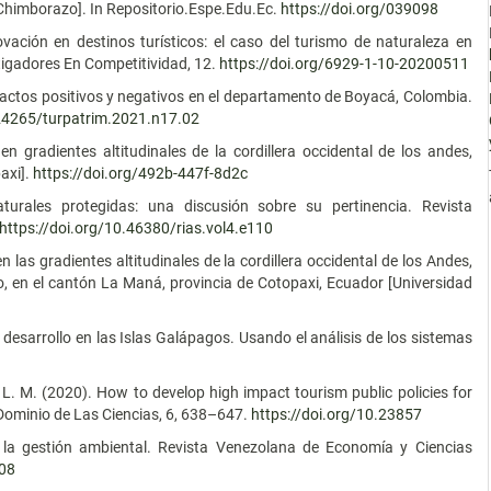
Chimborazo]. In Repositorio.Espe.Edu.Ec.
https://doi.org/039098
ovación en destinos turísticos: el caso del turismo de naturaleza en
tigadores En Competitividad, 12.
https://doi.org/6929-1-10-20200511
mpactos positivos y negativos en el departamento de Boyacá, Colombia.
.24265/turpatrim.2021.n17.02
n gradientes altitudinales de la cordillera occidental de los andes,
axi].
https://doi.org/492b-447f-8d2c
urales protegidas: una discusión sobre su pertinencia. Revista
https://doi.org/10.46380/rias.vol4.e110
 las gradientes altitudinales de la cordillera occidental de los Andes,
 en el cantón La Maná, provincia de Cotopaxi, Ecuador [Universidad
y desarrollo en las Islas Galápagos. Usando el análisis de los sistemas
es, L. M. (2020). How to develop high impact tourism public policies for
Dominio de Las Ciencias, 6, 638–647.
https://doi.org/10.23857
 la gestión ambiental. Revista Venezolana de Economía y Ciencias
008