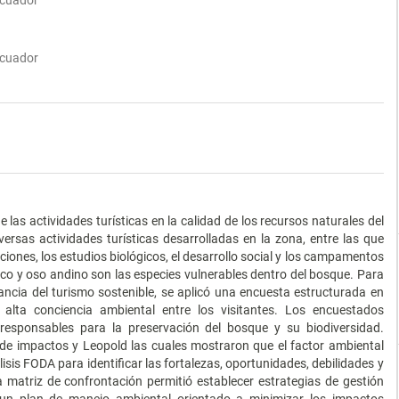
Ecuador
Ecuador
e las actividades turísticas en la calidad de los recursos naturales del
ersas actividades turísticas desarrolladas en la zona, entre las que
iciones, los estudios biológicos, el desarrollo social y los campamentos
óco y oso andino son las especies vulnerables dentro del bosque. Para
tancia del turismo sostenible, se aplicó una encuesta estructurada en
alta conciencia ambiental entre los visitantes. Los encuestados
responsables para la preservación del bosque y su biodiversidad.
n de impactos y Leopold las cuales mostraron que el factor ambiental
isis FODA para identificar las fortalezas, oportunidades, debilidades y
matriz de confrontación permitió establecer estrategias de gestión
ó un plan de manejo ambiental orientado a minimizar los impactos