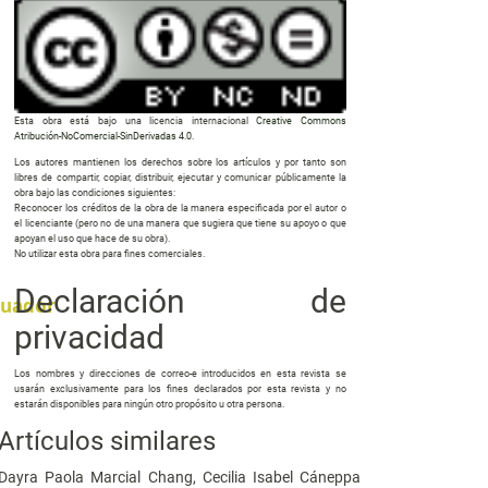
Esta obra está bajo una licencia internacional
Creative Commons
Atribución-NoComercial-SinDerivadas 4.0
.
Los autores mantienen los derechos sobre los artículos y por tanto son
libres de compartir, copiar, distribuir, ejecutar y comunicar públicamente la
obra bajo las condiciones siguientes:
Reconocer los créditos de la obra de la manera especificada por el autor o
el licenciante (pero no de una manera que sugiera que tiene su apoyo o que
apoyan el uso que hace de su obra).
No utilizar esta obra para fines comerciales.
Declaración de
cuador
privacidad
Los nombres y direcciones de correo-e introducidos en esta revista se
usarán exclusivamente para los fines declarados por esta revista y no
estarán disponibles para ningún otro propósito u otra persona.
Artículos similares
Dayra Paola Marcial Chang, Cecilia Isabel Cáneppa