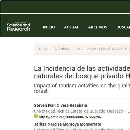
Navegación
principal
Contenido
principal
Barra
INICIO
ACTUAL
ARCHIVOS
BUSCA
lateral
INICIO
ARCHIVOS
VOL. 10 NÚM. 4 (2025): OCTUBRE -
La Incidencia de las actividade
naturales del bosque privado 
Impact of tourism activities on the qual
forest
Steven Ivan Olvera Resabala
Universidad Técnica Estatal de Quevedo, Quevedo – 
https://orcid.org/0009-0008-7674-6286
Jelitza Narcisa Montoya Monserrate