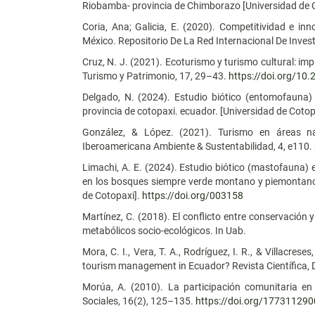
Riobamba- provincia de Chimborazo [Universidad de 
Coria, Ana; Galicia, E. (2020). Competitividad e inn
México. Repositorio De La Red Internacional De Inves
Cruz, N. J. (2021). Ecoturismo y turismo cultural: i
Turismo y Patrimonio, 17, 29–43.
https://doi.org/10
Delgado, N. (2024). Estudio biótico (entomofauna) e
provincia de cotopaxi. ecuador. [Universidad de Cotop
González, & López. (2021). Turismo en áreas nat
Iberoamericana Ambiente & Sustentabilidad, 4, e110.
Limachi, A. E. (2024). Estudio biótico (mastofauna) en
en los bosques siempre verde montano y piemontano,
de Cotopaxi].
https://doi.org/003158
Martínez, C. (2018). El conflicto entre conservación 
metabólicos socio-ecológicos. In Uab.
Mora, C. I., Vera, T. A., Rodríguez, I. R., & Villacres
tourism management in Ecuador? Revista Científica, 
Morúa, A. (2010). La participación comunitaria en
Sociales, 16(2), 125–135.
https://doi.org/17731129