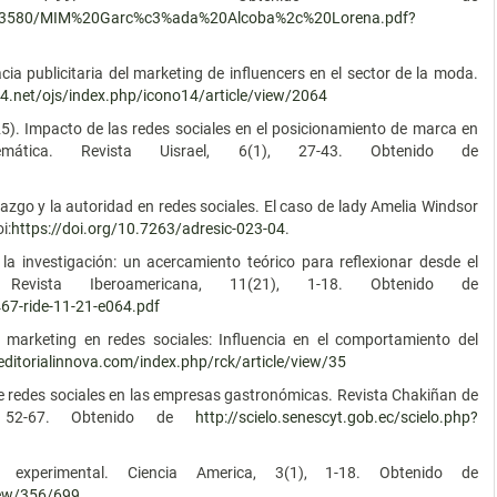
612/13580/MIM%20Garc%c3%ada%20Alcoba%2c%20Lorena.pdf?
cacia publicitaria del marketing de influencers en el sector de la moda.
14.net/ojs/index.php/icono14/article/view/2064
025). Impacto de las redes sociales en el posicionamiento de marca en
emática. Revista Uisrael, 6(1), 27-43. Obtenido de
erazgo y la autoridad en redes sociales. El caso de lady Amelia Windsor
i:
https://doi.org/10.7263/adresic-023-04
.
la investigación: un acercamiento teórico para reflexionar desde el
Revista Iberoamericana, 11(21), 1-18. Obtenido de
67-ride-11-21-e064.pdf
e marketing en redes sociales: Influencia en el comportamiento del
/editorialinnova.com/index.php/rck/article/view/35
 de redes sociales en las empresas gastronómicas. Revista Chakiñan de
), 52-67. Obtenido de
http://scielo.senescyt.gob.ec/scielo.php?
 experimental. Ciencia America, 3(1), 1-18. Obtenido de
view/356/699