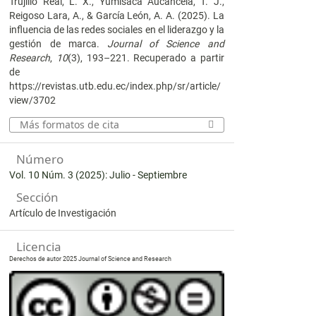
Trujillo Real, L. X., Yumisaca Aucancela, T. J.,
Reigoso Lara, A., & García León, A. A. (2025). La
influencia de las redes sociales en el liderazgo y la
gestión de marca.
Journal of Science and
Research
,
10
(3), 193–221. Recuperado a partir
de
https://revistas.utb.edu.ec/index.php/sr/article/
view/3702
Más formatos de cita
Número
Vol. 10 Núm. 3 (2025): Julio - Septiembre
Sección
Artículo de Investigación
Licencia
Derechos de autor 2025 Journal of Science and Research