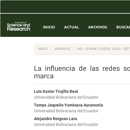
Navegación
principal
Contenido
principal
Barra
INICIO
ACTUAL
ARCHIVOS
BUSCA
lateral
INICIO
ARCHIVOS
VOL. 10 NÚM. 3 (2025): JULIO - SE
La influencia de las redes so
marca
Luis Xavier Trujillo Real
Universidad Bolivariana del Ecuador
Tamya Jaquelin Yumisaca Aucancela
Universidad Bolivariana del Ecuador
Alejandro Reigoso Lara
Universidad Bolivariana del Ecuador