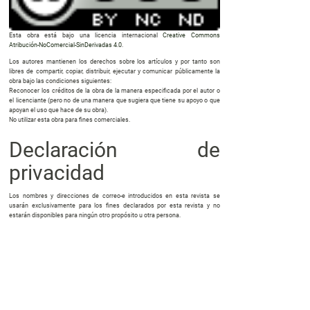
Esta obra está bajo una licencia internacional
Creative Commons
Atribución-NoComercial-SinDerivadas 4.0
.
Los autores mantienen los derechos sobre los artículos y por tanto son
libres de compartir, copiar, distribuir, ejecutar y comunicar públicamente la
obra bajo las condiciones siguientes:
Reconocer los créditos de la obra de la manera especificada por el autor o
el licenciante (pero no de una manera que sugiera que tiene su apoyo o que
apoyan el uso que hace de su obra).
No utilizar esta obra para fines comerciales.
Declaración de
privacidad
Los nombres y direcciones de correo-e introducidos en esta revista se
usarán exclusivamente para los fines declarados por esta revista y no
estarán disponibles para ningún otro propósito u otra persona.