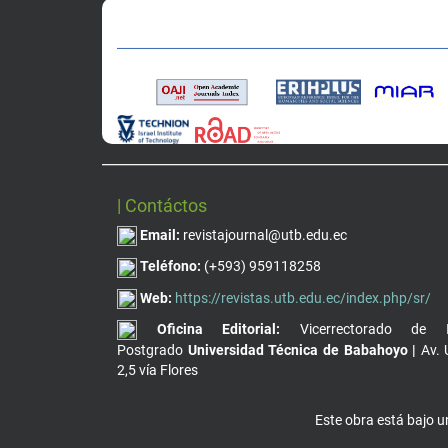
| Contáctos
Email:
revistajournal@utb.edu.ec
Teléfono:
(+593) 959118258
Web:
https://revistas.utb.edu.ec/index.php/sr/
Oficina Editorial:
Vicerrectorado de I
Postgrado
Universidad Técnica de Babahoyo |
Av. 
2,5 vía Flores
Este obra está bajo 