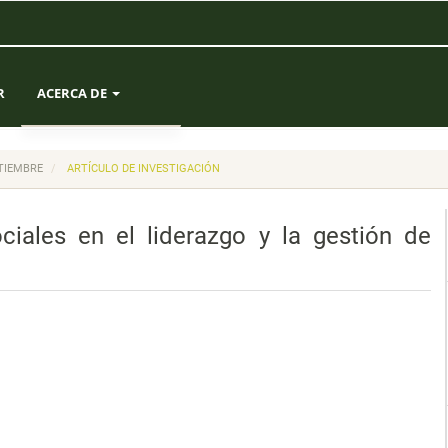
R
ACERCA DE
SOBRE LA REVISTA
PTIEMBRE
ARTÍCULO DE INVESTIGACIÓN
ENVÍOS
ciales en el liderazgo y la gestión de
EQUIPO EDITORIAL
ESTADÍSTICAS
CONTACTO