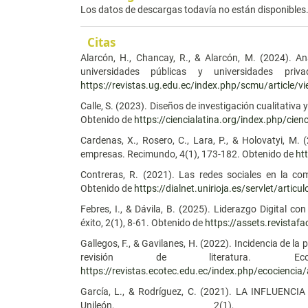
Los datos de descargas todavía no están disponibles
Citas
Alarcón, H., Chancay, R., & Alarcón, M. (2024). A
universidades públicas y universidades pr
https://revistas.ug.edu.ec/index.php/scmu/article/
Calle, S. (2023). Diseños de investigación cualitativa 
Obtenido de
https://ciencialatina.org/index.php/cien
Cardenas, X., Rosero, C., Lara, P., & Holovatyi, M. 
empresas. Recimundo, 4(1), 173-182. Obtenido de
ht
Contreras, R. (2021). Las redes sociales en la co
Obtenido de
https://dialnet.unirioja.es/servlet/arti
Febres, I., & Dávila, B. (2025). Liderazgo Digital c
éxito, 2(1), 8-61. Obtenido de
https://assets.revista
Gallegos, F., & Gavilanes, H. (2022). Incidencia de la 
revisión de literatura. E
https://revistas.ecotec.edu.ec/index.php/ecociencia/
García, L., & Rodríguez, C. (2021). LA INFLUEN
Unileón, 2(1)