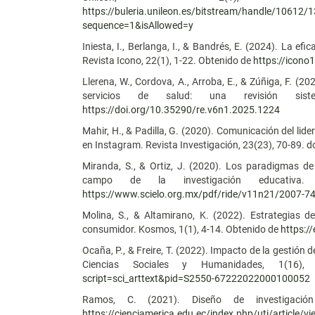
https://buleria.unileon.es/bitstream/handle/10
sequence=1&isAllowed=y
Iniesta, I., Berlanga, I., & Bandrés, E. (2024). La efi
Revista Icono, 22(1), 1-22. Obtenido de
https://icono
Llerena, W., Cordova, A., Arroba, E., & Zúñiga, F. (2
servicios de salud: una revisión sist
https://doi.org/10.35290/re.v6n1.2025.1224
Mahir, H., & Padilla, G. (2020). Comunicación del lid
en Instagram. Revista Investigación, 23(23), 70-89. do
Miranda, S., & Ortiz, J. (2020). Los paradigmas de 
campo de la investigación educativa. 
https://www.scielo.org.mx/pdf/ride/v11n21/2007-74
Molina, S., & Altamirano, K. (2022). Estrategias d
consumidor. Kosmos, 1(1), 4-14. Obtenido de
https:/
Ocaña, P., & Freire, T. (2022). Impacto de la gestión
Ciencias Sociales y Humanidades, 1(16
script=sci_arttext&pid=S2550-67222022000100052
Ramos, C. (2021). Diseño de investigación
https://cienciamerica.edu.ec/index.php/uti/article/