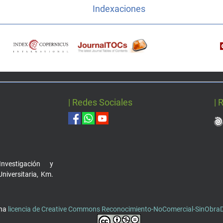
Indexaciones
| Redes Sociales
| 
nvestigación y
Universitaria, Km.
una
licencia de Creative Commons Reconocimiento-NoComercial-SinObraDe