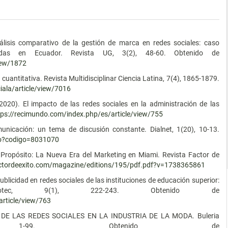
.
nálisis comparativo de la gestión de marca en redes sociales: caso
ivadas en Ecuador. Revista UG, 3(2), 48-60. Obtenido de
view/1872
y cuantitativa. Revista Multidisciplinar Ciencia Latina, 7(4), 1865-1879.
ciala/article/view/7016
(2020). El impacto de las redes sociales en la administración de las
tps://recimundo.com/index.php/es/article/view/755
municación: un tema de discusión constante. Dialnet, 1(20), 10-13.
culo?codigo=8031070
on Propósito: La Nueva Era del Marketing en Miami. Revista Factor de
factordeexito.com/magazine/editions/195/pdf.pdf?v=1738365861
publicidad en redes sociales de las instituciones de educación superior:
cotec, 9(1), 222-243. Obtenido de
article/view/763
CIA DE LAS REDES SOCIALES EN LA INDUSTRIA DE LA MODA. Buleria
, 1-99. Obtenido de