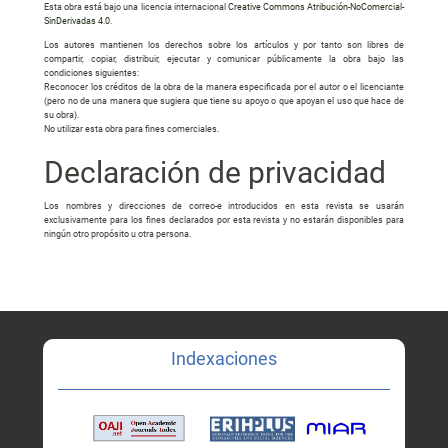
Esta obra está bajo una licencia internacional
Creative Commons Atribución-NoComercial-
SinDerivadas 4.0
.
Los autores mantienen los derechos sobre los artículos y por tanto son libres de
compartir, copiar, distribuir, ejecutar y comunicar públicamente la obra bajo las
condiciones siguientes:
Reconocer los créditos de la obra de la manera especificada por el autor o el licenciante
(pero no de una manera que sugiera que tiene su apoyo o que apoyan el uso que hace de
su obra).
No utilizar esta obra para fines comerciales.
Declaración de privacidad
Los nombres y direcciones de correo-e introducidos en esta revista se usarán
exclusivamente para los fines declarados por esta revista y no estarán disponibles para
ningún otro propósito u otra persona.
Indexaciones