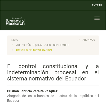
Navegación
ENTRAR
principal
Contenido
principal
Toggl
Barra
naviga
lateral
INICIO
ARCHIVOS
VOL. 10 NÚM. 3 (2025): JULIO - SEPTIEMBRE
ARTÍCULO DE INVESTIGACIÓN
El control constitucional y la
indeterminación procesal en el
sistema normativo del Ecuador
Cristian Fabricio Peralta Vasquez
Abogado de los Tribunales de Justicia de la República del
Ecuador