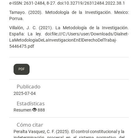
e-ISSN: 2631-2484, 8-27. doi:10.32719/26312484.2022.38.1
Tamayo. (2020). Metodología de la Investigación. Mexico:
Porrua.
Villalón, J. C. (2021). La Metodología de la Investigación.
España: La ley. doi:file:///C:/Users/user/Downloads/Dialnet-
LaMetodologiaDeLaInvestigacionEnElDerechoDelTrabaj-
5446475.pdf
PDF
Publicado
2025-07-04
Estadísticas
Resumen
888
Cómo citar
Peralta Vasquez, C. F. (2025). El control constitucional y la
indeterminación procesal en el sistema normativo del