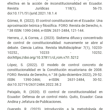
efectiva en la acción de inconstitucionalidad en Ecuador.
Revista Jurídicas 118(1), 56-73.
doi:10.171/51/jurid.2021.18.1.4
Gómez, R. (2022). El control constitucional en el Ecuador. Una
aproximación teórica y filosófica. FORO: Revista de Derecho, n.
° 38 ISSN: 1390-2466; e-ISSN: 2631-2484, 121-144.
Herrera, J., & Correa, J. (2023). Sisitema difuso y concentrado
de control de constitucionalidad: nuevamente se abre al
debate. Ciencia Latina. Revista Multidisciplinar 7(1), 10233-
10252., 10233 - 10252.
doi:
https://doi.org/10.37811/cl_rcm.v7i1.5212
López, S. (2022). El modelo de control concreto de
constitucionalidad en la Constitución ecuatoriana de 2008.
FORO: Revista de Derecho, n.° 38 (julio-diciembre 2022), 29-52.
ISSN: 1390-2466; e-ISSN: 2631-2484, 30-52.
doi:10.32719/26312484.2022.38.2
Patajalo, R. (2020). El control de constitucionalidad en
Ecuador: Defensa de un control mixto. Quito, Ecuador: Casa
Andina y Jefatura de Publicaciones.
Quecedo, R. (2023). Introducción a la metodología de