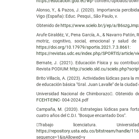
https://educacion.gob.ec/wp-
content/uploads/down
Alonso, Y., & Pazos, J. (2020). Importancia percibid
Vigo (España): Educ. Pesqui., São Paulo, v.
Obtenido de
https://www.scielo.br/j/ep/a/B6szgJm
Arufe Giraldéz, V., Pena García, A., & Navarro Patón, 
motriz, cognitivo, social, emocional y salud d
https://doi.org/10.17979/sportis.2021.7.3.8661:
https://revistas.udc.es/index.php/SPORTIS/article/
Bernate, J. (2021). Educación Física y su contribuci
Revista PODIUM:
http://scielo.sld.cu/scielo.php?s
Brito Villacís, A. (2023). Actividades lúdicas para la m
de educación básica "Gral. Juan Lavalle" de la ciuda
Universidad Nacional de Chimborazo. Obtenido 
FCEHT-EINC-
004-2024.pdf
Campaña, M. (2020). Estrategias lúdicas para forta
cuatro años del C.D.I. "Bosque encantado Dos".
Trabajo licenciatura. Uni
https://repository.usta.edu.co/bitstream/handle
sequence=1&isAllowed=y