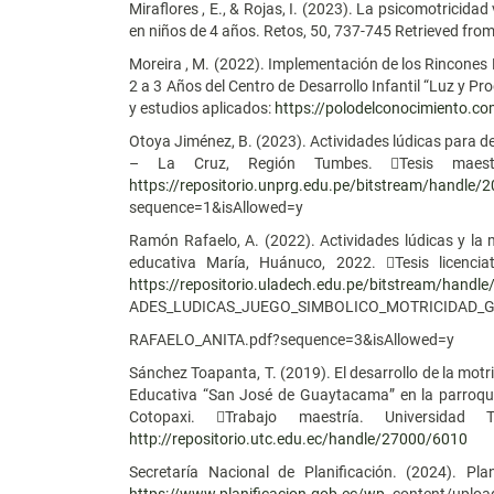
Miraflores , E., & Rojas, I. (2023). La psicomotricid
en niños de 4 años. Retos, 50, 737-745 Retrieved fro
Moreira , M. (2022). Implementación de los Rincones L
2 a 3 Años del Centro de Desarrollo Infantil “Luz y Pr
y estudios aplicados:
https://polodelconocimiento.co
Otoya Jiménez, B. (2023). Actividades lúdicas para des
– La Cruz, Región Tumbes. Tesis maestrí
https://repositorio.unprg.edu.pe/bitstream/handl
sequence=1&isAllowed=y
Ramón Rafaelo, A. (2022). Actividades lúdicas y la mo
educativa María, Huánuco, 2022. Tesis licenci
https://repositorio.uladech.edu.pe/bitstream/hand
ADES_LUDICAS_JUEGO_SIMBOLICO_MOTRICIDAD_
RAFAELO_ANITA.pdf?sequence=3&isAllowed=y
Sánchez Toapanta, T. (2019). El desarrollo de la motr
Educativa “San José de Guaytacama” en la parroqui
Cotopaxi. Trabajo maestría. Universidad T
http://repositorio.utc.edu.ec/handle/27000/6010
Secretaría Nacional de Planificación. (2024). P