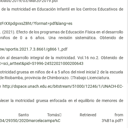
loads/2019/03/Marzo-2019.pdf
a de la motricidad en Educación Infantil en los Centros Educativos de
pzFrXXpdgvxsZ8ht/?format=pdf&lang=es
R. (2021). Efecto de los programas de Educación Física en el desarrollo
e niños de 0 a 6 años. Una revisión sistemática. Obtenido de
view/sportis.2021.7.3.8661/g866
1_pdf
ón al desarrollo integral de la motricidad. Vol.16 no.2. Obtenido de
cript=sci_arttext&pid=S1996-24522021000200643
otricidad gruesa en niños de 4 a 5 años del nivel inicial 2 de la escuela
d de Riobamba, provincia de Chimborazo. Trabajo Licenciatura.
de
http://dspace.unach.edu.ec/bitstream/51000/12246/1/UNACH-EC-
lecer la motricidad gruesa enfocada en el equilibrio de menores de
versidad Santo Tomás Retrieved from
/11634/29350/2020marcelacampa%C
3%B1a.pdf?