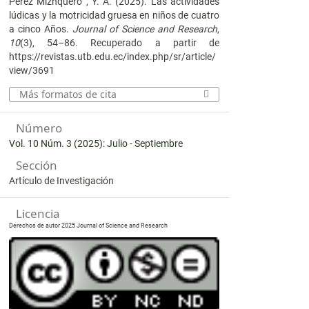
Pérez Mizhquero , Y. A. (2025). Las actividades
lúdicas y la motricidad gruesa en niños de cuatro
a cinco Años.
Journal of Science and Research
,
10
(3), 54–86. Recuperado a partir de
https://revistas.utb.edu.ec/index.php/sr/article/
view/3691
Más formatos de cita
Número
Vol. 10 Núm. 3 (2025): Julio - Septiembre
Sección
Artículo de Investigación
Licencia
Derechos de autor 2025 Journal of Science and Research