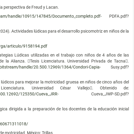
 la perspectiva de Freud y Lacan.
tstream/handle/10915/147845/Documento_completo.pdf-
PDFA.pdf?
(2024). Actividades lúdicas para el desarrollo psicomotriz en niños de la
carga/articulo/9158194.pdf
ategias Lúdicas utilizadas en el trabajo con niños de 4 años de las
o de la Alianza. Tesis Licenciatura. Universidad Privada de Tacna.
pe/bitstream/handle/20.500.12969/1364/Condori-Capia-
Susy.pdf?
lúdicos para mejorar la motricidad gruesa en niños de cinco años del
cenciatura. Universidad César Vallejo. Obtenido de:
20.500.12692/125350/Cueva_JRR-
Cueva_JWP-SD.pdf?
gica dirigida a la preparación de los docentes de la educación inicial
/360671311018/
e motricidad. México: Trillas.