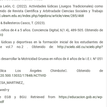
a León, C. (2022). Actividades lúdicas (Juegos Tradicionales) como
nido de Revista Científica y Arbitradade Ciencias Sociales y Trabajo
d.uleam.edu.ec/index.php/tejedora/article/view/285/468
, & Ballesteros Casco, T. (2023).
niños de 4 a 5 años. Conciencia Digital, 6(1.4), 489-505. Obtenido de
010
 lúdicas y deportivas en la formación inicial de los estudiantes de
rte vol.7 no.2 . Obtenido de:
http://scielo.sld.cu/scielo.php?
 desarrollar la Motricidad Gruesa en niños de 4 años de la I.E.I. N° 051
Católica Los Ángeles Chimbote. Obtenido de
le/20.500.13032/17848/ACTIVID
ESA_MARTINEZ_
owed=y
lo de EGB y BGU. Retrieved from
https://educacion.gob.ec/wp-
pdf