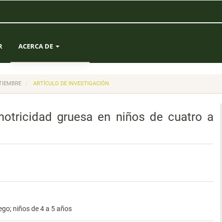
R
ACERCA DE
SOBRE LA REVISTA
PTIEMBRE
ARTÍCULO DE INVESTIGACIÓN
ENVÍOS
motricidad gruesa en niños de cuatro a
EQUIPO EDITORIAL
ESTADÍSTICAS
CONTACTO
ego; niños de 4 a 5 años