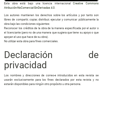
Esta obra está bajo una licencia internacional
Creative Commons
Atribución-NoComercial-SinDerivadas 4.0
.
Los autores mantienen los derechos sobre los artículos y por tanto son
libres de compartir, copiar, distribuir, ejecutar y comunicar públicamente la
obra bajo las condiciones siguientes:
Reconocer los créditos de la obra de la manera especificada por el autor o
el licenciante (pero no de una manera que sugiera que tiene su apoyo o que
apoyan el uso que hace de su obra).
No utilizar esta obra para fines comerciales.
Declaración de
privacidad
Los nombres y direcciones de correo-e introducidos en esta revista se
usarán exclusivamente para los fines declarados por esta revista y no
estarán disponibles para ningún otro propósito u otra persona.