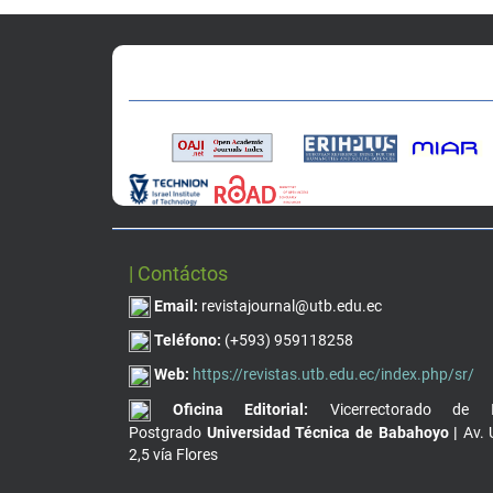
| Contáctos
Email:
revistajournal@utb.edu.ec
Teléfono:
(+593) 959118258
Web:
https://revistas.utb.edu.ec/index.php/sr/
Oficina Editorial:
Vicerrectorado de I
Postgrado
Universidad Técnica de Babahoyo |
Av. 
2,5 vía Flores