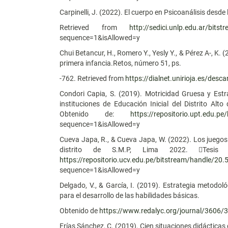
Carpinelli, J. (2022). El cuerpo en Psicoanálisis desde
Retrieved from
http://sedici.unlp.edu.ar/bi
sequence=1&isAllowed=y
Chui Betancur, H., Romero Y., Yesly Y., & Pérez A-, K. 
primera infancia.Retos, número 51, ps.
-762. Retrieved from
https://dialnet.unirioja.es/des
Condori Capia, S. (2019). Motricidad Gruesa y Estr
instituciones de Educación Inicial del Distrito Alt
Obtenido de:
https://repositorio.upt.edu.
sequence=1&isAllowed=y
Cueva Japa, R., & Cueva Japa, W. (2022). Los juegos 
distrito de S.M.P, Lima 2022. Tesis Li
https://repositorio.ucv.edu.pe/bitstream/handle/
sequence=1&isAllowed=y
Delgado, V., & García, I. (2019). Estrategia metodoló
para el desarrollo de las habilidades básicas.
Obtenido de
https://www.redalyc.org/journal/3606
Frías Sánchez, C. (2019). Cien situaciones didácticas d