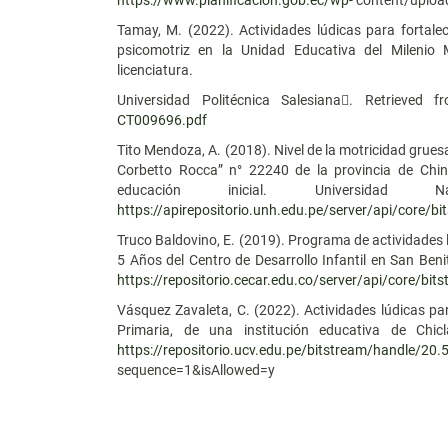
https://www.planificacion.gob.ec/wp-
content/uplo
Tamay, M. (2022). Actividades lúdicas para fortale
psicomotriz en la Unidad Educativa del Milenio
licenciatura.
Universidad Politécnica Salesiana. Retrieved 
CT009696.pdf
Tito Mendoza, A. (2018). Nivel de la motricidad grues
Corbetto Rocca” n° 22240 de la provincia de Chinc
educación inicial. Universidad 
https://apirepositorio.unh.edu.pe/server/api/core/
Truco Baldovino, E. (2019). Programa de actividades l
5 Años del Centro de Desarrollo Infantil en San Ben
https://repositorio.cecar.edu.co/server/api/core/bit
Vásquez Zavaleta, C. (2022). Actividades lúdicas pa
Primaria, de una institución educativa de Chic
https://repositorio.ucv.edu.pe/bitstream/handle/
sequence=1&isAllowed=y