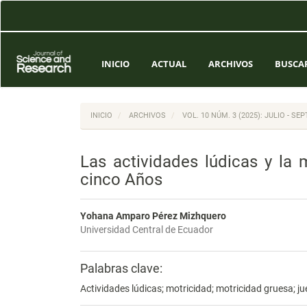
Navegación
principal
Contenido
principal
Barra
INICIO
ACTUAL
ARCHIVOS
BUSCA
lateral
INICIO
ARCHIVOS
VOL. 10 NÚM. 3 (2025): JULIO - SE
Las actividades lúdicas y la 
cinco Años
Yohana Amparo Pérez Mizhquero
Universidad Central de Ecuador
Palabras clave:
Actividades lúdicas; motricidad; motricidad gruesa; ju