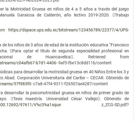
ads/2024/02/PND2024-2025.pdf
cer la Motricidad Gruesa en niños de 4 a 5 años a través del juego
 Manuela Garaicoa de Calderón, año lectivo 2019-2020. Trabajo
from
https://dspace.ups.edu.ec/bitstream/123456789/22377/4/UPS-
a de los niños de 3 años de edad de la institución educativa “Francisco
ha. Para optar el título de segunda especialidad profesional en
Nacional de Huancavelica. Retrieved from
bitstreams/c04afb67-b7d1-4406-
9af5-fbe13c8dd11b/content
údicas para desarrollar la motricidad gruesa en 40 Niños Entre los 3 y
ito Abad. Corporación Universitaria del Caribe – CECAR. Obtenido de
streams/57f983f0-
c7a8-47f4-9311-f26507ae4287/content
ra desarrollar la psicomotricidad gruesa en niños de primer grado de
layo. Tesis maestría. Universidad César Vallejo. Obtenido de
20.500.12692/97611/V%c3%a1sque
z_ZCG-SD.pdf?