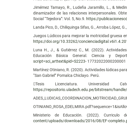
Jimémez Tamayo, R., Ludeña Jaramillo, L., & Medin
dinamizador de las relaciones interpersonales. Obte
Social ‘‘Tejedora’’: Vol. 5, No.9.
https://publicacionesc
Landa Pico, D., Chiliquinga Sifas, G., Arroba López, G.
Juegos Lúdicos para mejorar la motricidad gruesa en 
https://doi.org/10.33262/concienciadigital.v6i1.4.2
Luna H., J., & Gutiérrez C., M. (2022). Actividades
Educación Básica General. Ciencia y Depo
script=sci_arttext&pid=S2223-
17732022000200001
Martínez Otiniano, R. (2020). Actividades lúdicas para
“San Gabriel” Pomalca Chiclayo. Perú.
Tesis Licenciatura. Universidad 
https://repositorio.uladech.edu.pe/bitstream/hand
ADES_LUDICAS_COORDINACION_MOTRICIDAD_GRU
OTINIANO_ROSA_EDELMIRA.pdf?sequence=1&isAll
Ministerio de Educación. (2022). Curricu
content/uploads/downloads/2016/08/EF-completo.