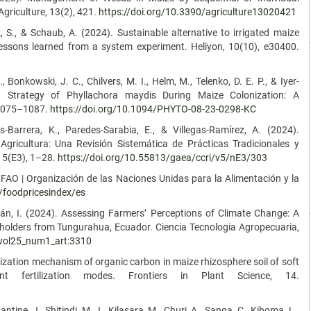
griculture, 13(2), 421.
https://doi.org/10.3390/agriculture13020421
ack, S., & Schaub, A. (2024). Sustainable alternative to irrigated maize
ssons learned from a system experiment. Heliyon, 10(10), e30400.
., Bonkowski, J. C., Chilvers, M. I., Helm, M., Telenko, D. E. P., & Iyer-
on Strategy of Phyllachora maydis During Maize Colonization: A
 1075–1087.
https://doi.org/10.1094/PHYTO-08-23-0298-KC
-Barrera, K., Paredes-Sarabia, E., & Villegas-Ramírez, A. (2024).
Agricultura: Una Revisión Sistemática de Prácticas Tradicionales y
, 5(E3), 1–28.
https://doi.org/10.55813/gaea/ccri/v5/nE3/303
a FAO | Organización de las Naciones Unidas para la Alimentación y la
/foodpricesindex/es
ordán, I. (2024). Assessing Farmers’ Perceptions of Climate Change: A
holders from Tungurahua, Ecuador. Ciencia Tecnologia Agropecuaria,
a.vol25_num1_art:3310
alization mechanism of organic carbon in maize rhizosphere soil of soft
 fertilization modes. Frontiers in Plant Science, 14.
tantine, J., Shitindi, M. J., Kilasara, M., Churi, A., Sanga, C., Kihoma, L.,