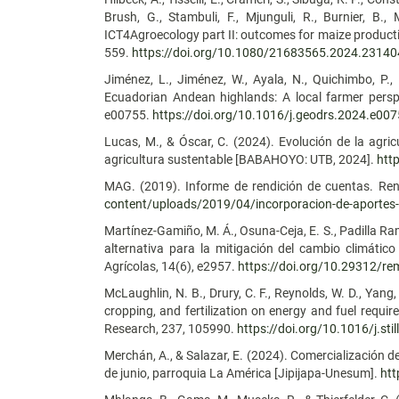
Brush, G., Stambuli, F., Mjunguli, R., Burnier, B.
ICT4Agroecology part II: outcomes for maize produc
559.
https://doi.org/10.1080/21683565.2024.2314
Jiménez, L., Jiménez, W., Ayala, N., Quichimbo, P.,
Ecuadorian Andean highlands: A local farmer persp
e00755.
https://doi.org/10.1016/j.geodrs.2024.e00
Lucas, M., & Óscar, C. (2024). Evolución de la agri
agricultura sustentable [BABAHOYO: UTB, 2024].
htt
MAG. (2019). Informe de rendición de cuentas. Re
content/uploads/2019/04/incorporacion-de-aportes-c
Martínez-Gamiño, M. Á., Osuna-Ceja, E. S., Padilla Ram
alternativa para la mitigación del cambio climátic
Agrícolas, 14(6), e2957.
https://doi.org/10.29312/r
McLaughlin, N. B., Drury, C. F., Reynolds, W. D., Yang
cropping, and fertilization on energy and fuel requir
Research, 237, 105990.
https://doi.org/10.1016/j.st
Merchán, A., & Salazar, E. (2024). Comercialización d
de junio, parroquia La América [Jipijapa-Unesum].
htt