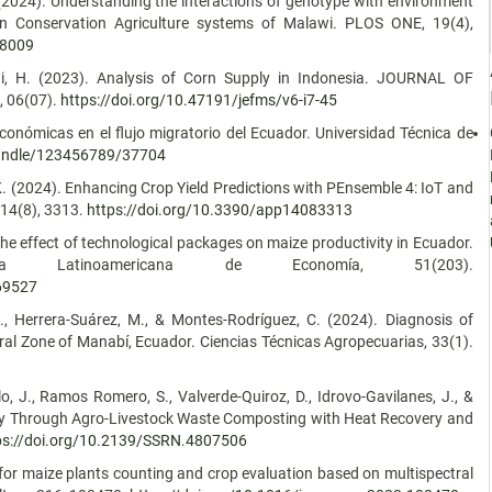
 (2024). Understanding the interactions of genotype with environment
n Conservation Agriculture systems of Malawi. PLOS ONE, 19(4),
98009
ni, H. (2023). Analysis of Corn Supply in Indonesia. JOURNAL OF
 06(07).
https://doi.org/10.47191/jefms/v6-i7-45
económicas en el flujo migratorio del Ecuador. Universidad Técnica de
/handle/123456789/37704
. (2024). Enhancing Crop Yield Predictions with PEnsemble 4: IoT and
 14(8), 3313.
https://doi.org/10.3390/app14083313
The effect of technological packages on maize productivity in Ecuador.
sta Latinoamericana de Economía, 51(203).
.69527
J., Herrera-Suárez, M., & Montes-Rodríguez, C. (2024). Diagnosis of
ral Zone of Manabí, Ecuador. Ciencias Técnicas Agropecuarias, 33(1).
llo, J., Ramos Romero, S., Valverde-Quiroz, D., Idrovo-Gavilanes, J., &
omy Through Agro-Livestock Waste Composting with Heat Recovery and
ps://doi.org/10.2139/SSRN.4807506
 for maize plants counting and crop evaluation based on multispectral