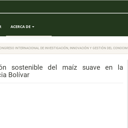
R
ACERCA DE
SOBRE LA REVISTA
II CONGRESO INTERNACIONAL DE INVESTIGACIÓN, INNOVACIÓN Y GESTIÓN DEL CONOCIM
ENVÍOS
ión sostenible del maíz suave en la
EQUIPO EDITORIAL
ia Bolívar
ESTADÍSTICAS
CONTACTO