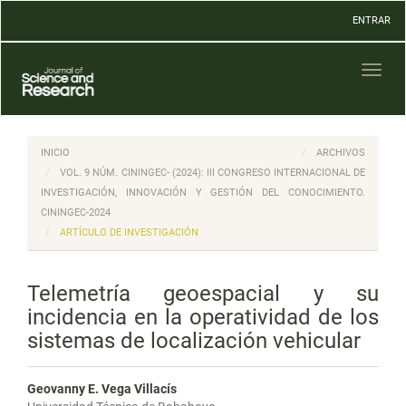
Navegación
ENTRAR
principal
Contenido
principal
Toggl
Barra
naviga
lateral
INICIO
ARCHIVOS
VOL. 9 NÚM. CININGEC- (2024): III CONGRESO INTERNACIONAL DE
INVESTIGACIÓN, INNOVACIÓN Y GESTIÓN DEL CONOCIMIENTO.
CININGEC-2024
ARTÍCULO DE INVESTIGACIÓN
Telemetría geoespacial y su
incidencia en la operatividad de los
sistemas de localización vehicular
Geovanny E. Vega Villacís