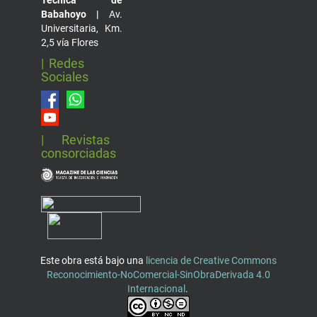
Técnica de
Babahoyo |
Av.
Universitaria, Km.
2,5 vía Flores
| Redes
Sociales
| Revistas
consorciadas
Este obra está bajo una
licencia de Creative Commons
Reconocimiento-NoComercial-SinObraDerivada 4.0
Internacional
.