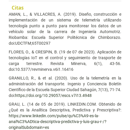
Citas
AMAN, L., & VILLACRES, A. (2019). Diseño, construcción e
implementación de un sistema de telemetría utilizando
tecnología punto a punto para monitorear los datos de un
vehículo solar de la carrera de Ingeniería Automotriz.
Riobamba: Escuela Superior Politécnica de Chimborazo.
doi:UDCTFM;65T00297
FLORES, O., & CRESPIN, B. (19 de 07 de 2023). Aplicación de
tecnologías IoT en el control y seguimiento de trasporte de
carga terrestre. Revista Minerva, 6(1), 43-56.
doi:10.5377/revminerva.v6i1.16416
GRANILLO, R., & et al. (2020). Uso de la telemetría en la
administración del transporte. Ingenio y Conciencia Boletín
Científico de la Escuela Superior Ciudad Sahagún, 7(13), 71-74.
doi:
https://doi.org/10.29057/escs.v7i13.4948
GRAU, L. (14 de 05 de 2019). LINKEDIN.COM. Obtenido de
¿Qué es la Analítica Descriptiva, Predictiva y Prescriptiva?:
https://www.linkedin.com/pulse/qu%C3%A9-es-la-
anal%C3%ADtica-descriptiva-predictiva-y-luis-grau-r-/?
originalSubdomain=es