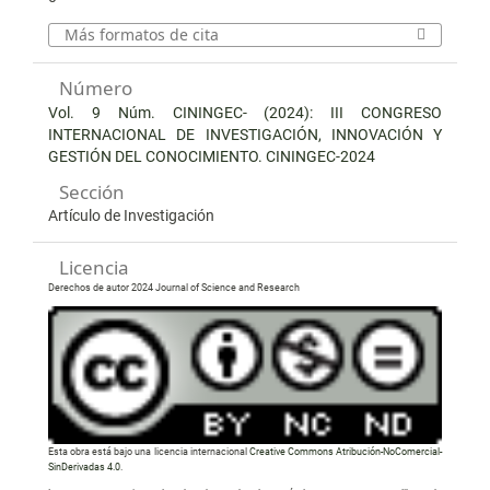
Más formatos de cita
Número
Vol. 9 Núm. CININGEC- (2024): III CONGRESO
INTERNACIONAL DE INVESTIGACIÓN, INNOVACIÓN Y
GESTIÓN DEL CONOCIMIENTO. CININGEC-2024
Sección
Artículo de Investigación
Licencia
Derechos de autor 2024 Journal of Science and Research
Esta obra está bajo una licencia internacional
Creative Commons Atribución-NoComercial-
SinDerivadas 4.0
.