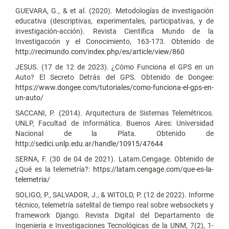
GUEVARA, G., & et al. (2020). Metodologías de investigación
educativa (descriptivas, experimentales, participativas, y de
investigación-acción). Revista Científica Mundo de la
Investigacoón y el Conocimiento, 163-173. Obtenido de
http://recimundo.com/index.php/es/article/view/860
JESUS. (17 de 12 de 2023). ¿Cómo Funciona el GPS en un
Auto? El Secreto Detrás del GPS. Obtenido de Dongee:
https://www.dongee.com/tutoriales/como-funciona-el-gps-en-
un-auto/
SACCANI, P. (2014). Arquitectura de Sistemas Telemétricos.
UNLP, Facultad de Informática. Buenos Aires: Universidad
Nacional de la Plata. Obtenido de
http://sedici.unlp.edu.ar/handle/10915/47644
SERNA, F. (30 de 04 de 2021). Latam.Cengage. Obtenido de
¿Qué es la telemetría?:
https://latam.cengage.com/que-es-la-
telemetria/
SOLIGO, P., SALVADOR, J., & WITOLD, P. (12 de 2022). Informe
técnico, telemetría satelital de tiempo real sobre websockets y
framework Django. Revista Digital del Departamento de
Ingeniería e Investigaciones Tecnológicas de la UNM, 7(2), 1-