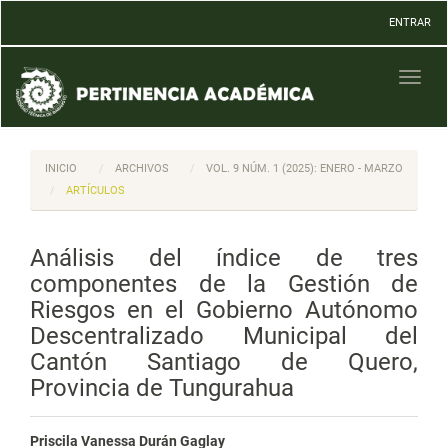
Navegación
ENTRAR
principal
Contenido
principal
Toggl
Barra
naviga
lateral
INICIO
ARCHIVOS
VOL. 9 NÚM. 1 (2025): ENERO - MARZO
ARTÍCULOS
Análisis del índice de tres
componentes de la Gestión de
Riesgos en el Gobierno Autónomo
Descentralizado Municipal del
Cantón Santiago de Quero,
Provincia de Tungurahua
Priscila Vanessa Durán Gaglay