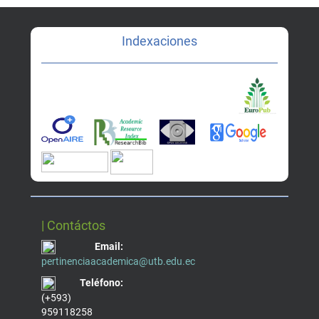
Indexaciones
| Contáctos
Email:
pertinenciaacademica@utb.edu.ec
Teléfono:
(+593)
959118258