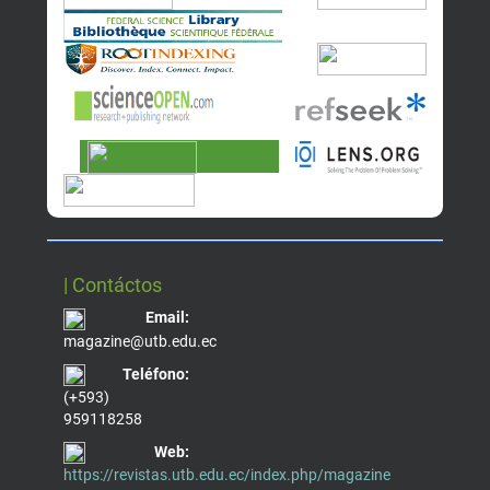
| Contáctos
Email:
magazine@utb.edu.ec
Teléfono:
(+593)
959118258
Web:
https://revistas.utb.edu.ec/index.php/magazine