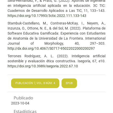
Silva-Hernández, F., & Prats, G. (2022). Aportes de ingeniería
en inteligencia artificial aplicada en la educación. 3C TIC:
Cuadernos de Desarrollo Aplicados a Las TIC, 11, 133–143.
https://doi.org/10.17993/3ctic.2022.111.133-143
Stambuk-Castellano, M., Contreras-McKay, I., Neyem, A.,
Inzunza, O., Ottone, N. E., & del Sol, M. (2022). Plataforma de
Software Educativa Gamificada: Experiencia con Estudiantes
de Anatomía de la Universidad de La Frontera. International
Journal of Morphology, 40, 297–303.
http://dx.doi.org/10.4067/S0717-95022022000200297
Terrones Rodríguez, A. L. (2022). Inteligencia artificial
sostenible y evaluación ética constructiva. Isegoría, 67, e10.
https://doi.org/10.3989/isegoria.2022.67.10
PUBLICACIÓN 7, VOL. 8 NÚM. 4
EPUB
Publicado
2023-10-04
Estadísticas