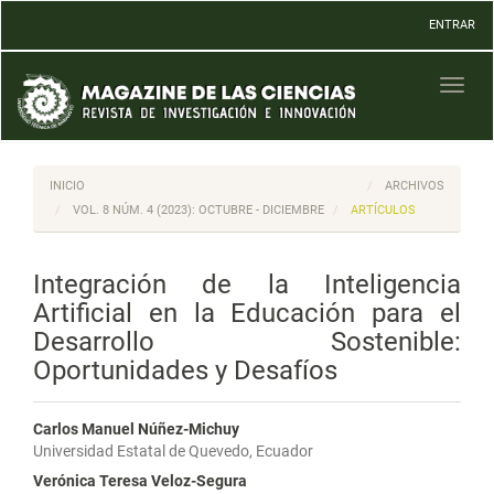
Navegación
ENTRAR
principal
Contenido
principal
Toggl
Barra
naviga
lateral
INICIO
ARCHIVOS
VOL. 8 NÚM. 4 (2023): OCTUBRE - DICIEMBRE
ARTÍCULOS
Integración de la Inteligencia
Artificial en la Educación para el
Desarrollo Sostenible:
Oportunidades y Desafíos
Carlos Manuel Núñez-Michuy
Universidad Estatal de Quevedo, Ecuador
Verónica Teresa Veloz-Segura