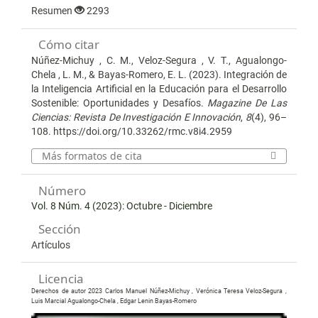
Resumen
2293
Cómo citar
Núñez-Michuy , C. M., Veloz-Segura , V. T., Agualongo-
Chela , L. M., & Bayas-Romero, E. L. (2023). Integración de
la Inteligencia Artificial en la Educación para el Desarrollo
Sostenible: Oportunidades y Desafíos.
Magazine De Las
Ciencias: Revista De Investigación E Innovación
,
8
(4), 96–
108. https://doi.org/10.33262/rmc.v8i4.2959
Más formatos de cita
Número
Vol. 8 Núm. 4 (2023): Octubre - Diciembre
Sección
Artículos
Licencia
Derechos de autor 2023 Carlos Manuel Núñez-Michuy , Verónica Teresa Veloz-Segura ,
Luis Marcial Agualongo-Chela , Edgar Lenin Bayas-Romero