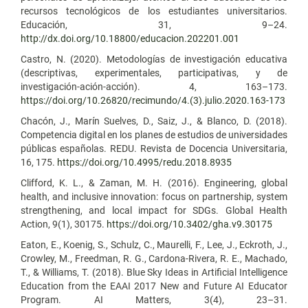
recursos tecnológicos de los estudiantes universitarios.
Educación, 31, 9–24.
http://dx.doi.org/10.18800/educacion.202201.001
Castro, N. (2020). Metodologías de investigación educativa
(descriptivas, experimentales, participativas, y de
investigación-ación-acción). 4, 163–173.
https://doi.org/10.26820/recimundo/4.(3).julio.2020.163-173
Chacón, J., Marín Suelves, D., Saiz, J., & Blanco, D. (2018).
Competencia digital en los planes de estudios de universidades
públicas españolas. REDU. Revista de Docencia Universitaria,
16, 175.
https://doi.org/10.4995/redu.2018.8935
Clifford, K. L., & Zaman, M. H. (2016). Engineering, global
health, and inclusive innovation: focus on partnership, system
strengthening, and local impact for SDGs. Global Health
Action, 9(1), 30175.
https://doi.org/10.3402/gha.v9.30175
Eaton, E., Koenig, S., Schulz, C., Maurelli, F., Lee, J., Eckroth, J.,
Crowley, M., Freedman, R. G., Cardona-Rivera, R. E., Machado,
T., & Williams, T. (2018). Blue Sky Ideas in Artificial Intelligence
Education from the EAAI 2017 New and Future AI Educator
Program. AI Matters, 3(4), 23–31.