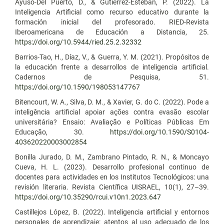
Ayuso-Del Puerto, D., & Gutiérrez-Esteban, P. (2022). La
Inteligencia Artificial como recurso educativo durante la
formación inicial del profesorado. RIED-Revista
Iberoamericana de Educación a Distancia, 25.
https://doi.org/10.5944/ried.25.2.32332
Barrios-Tao, H., Díaz, V., & Guerra, Y. M. (2021). Propósitos de
la educación frente a desarrollos de inteligencia artificial.
Cadernos de Pesquisa, 51.
https://doi.org/10.1590/198053147767
Bitencourt, W. A., Silva, D. M., & Xavier, G. do C. (2022). Pode a
inteligência artificial apoiar ações contra evasão escolar
universitária? Ensaio: Avaliação e Políticas Públicas Em
Educação, 30.
https://doi.org/10.1590/S0104-
403620220003002854
Bonilla Jurado, D. M., Zambrano Pintado, R. N., & Moncayo
Cueva, H. L. (2023). Desarrollo profesional continuo de
docentes para actividades en los Institutos Tecnológicos: una
revisión literaria. Revista Científica UISRAEL, 10(1), 27–39.
https://doi.org/10.35290/rcui.v10n1.2023.647
Castillejos López, B. (2022). Inteligencia artificial y entornos
personales de aprendizaje: atentos al uso adecuado de los