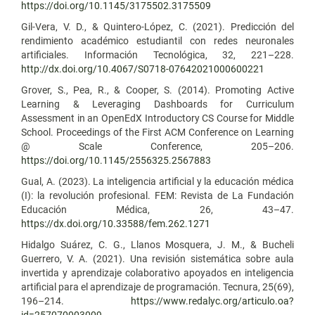
https://doi.org/10.1145/3175502.3175509
Gil-Vera, V. D., & Quintero-López, C. (2021). Predicción del
rendimiento académico estudiantil con redes neuronales
artificiales. Información Tecnológica, 32, 221–228.
http://dx.doi.org/10.4067/S0718-07642021000600221
Grover, S., Pea, R., & Cooper, S. (2014). Promoting Active
Learning & Leveraging Dashboards for Curriculum
Assessment in an OpenEdX Introductory CS Course for Middle
School. Proceedings of the First ACM Conference on Learning
@ Scale Conference, 205–206.
https://doi.org/10.1145/2556325.2567883
Gual, A. (2023). La inteligencia artificial y la educación médica
(I): la revolución profesional. FEM: Revista de La Fundación
Educación Médica, 26, 43–47.
https://dx.doi.org/10.33588/fem.262.1271
Hidalgo Suárez, C. G., Llanos Mosquera, J. M., & Bucheli
Guerrero, V. A. (2021). Una revisión sistemática sobre aula
invertida y aprendizaje colaborativo apoyados en inteligencia
artificial para el aprendizaje de programación. Tecnura, 25(69),
196–214.
https://www.redalyc.org/articulo.oa?
id=257070003009