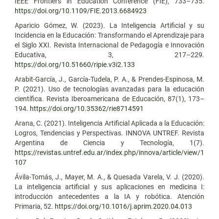
IEEE Frontiers in Education Conference (FIE), 733–735.
https://doi.org/10.1109/FIE.2013.6684923
Aparicio Gómez, W. (2023). La Inteligencia Artificial y su
Incidencia en la Educación: Transformando el Aprendizaje para
el Siglo XXI. Revista Internacional de Pedagogía e Innovación
Educativa, 3, 217–229.
https://doi.org/10.51660/ripie.v3i2.133
Arabit-García, J., García-Tudela, P. A., & Prendes-Espinosa, M.
P. (2021). Uso de tecnologías avanzadas para la educación
científica. Revista Iberoamericana de Educación, 87(1), 173–
194.
https://doi.org/10.35362/rie8714591
Arana, C. (2021). Inteligencia Artificial Aplicada a la Educación:
Logros, Tendencias y Perspectivas. INNOVA UNTREF. Revista
Argentina de Ciencia y Tecnología, 1(7).
https://revistas.untref.edu.ar/index.php/innova/article/view/1
107
Ávila-Tomás, J., Mayer, M. A., & Quesada Varela, V. J. (2020).
La inteligencia artificial y sus aplicaciones en medicina I:
introducción antecedentes a la IA y robótica. Atención
Primaria, 52.
https://doi.org/10.1016/j.aprim.2020.04.013