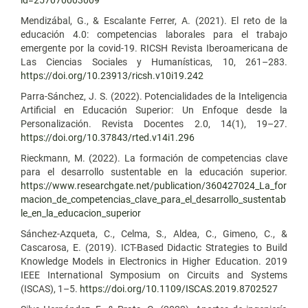
Mendizábal, G., & Escalante Ferrer, A. (2021). El reto de la
educación 4.0: competencias laborales para el trabajo
emergente por la covid-19. RICSH Revista Iberoamericana de
Las Ciencias Sociales y Humanísticas, 10, 261–283.
https://doi.org/10.23913/ricsh.v10i19.242
Parra-Sánchez, J. S. (2022). Potencialidades de la Inteligencia
Artificial en Educación Superior: Un Enfoque desde la
Personalización. Revista Docentes 2.0, 14(1), 19–27.
https://doi.org/10.37843/rted.v14i1.296
Rieckmann, M. (2022). La formación de competencias clave
para el desarrollo sustentable en la educación superior.
https://www.researchgate.net/publication/360427024_La_for
macion_de_competencias_clave_para_el_desarrollo_sustentab
le_en_la_educacion_superior
Sánchez-Azqueta, C., Celma, S., Aldea, C., Gimeno, C., &
Cascarosa, E. (2019). ICT-Based Didactic Strategies to Build
Knowledge Models in Electronics in Higher Education. 2019
IEEE International Symposium on Circuits and Systems
(ISCAS), 1–5.
https://doi.org/10.1109/ISCAS.2019.8702527