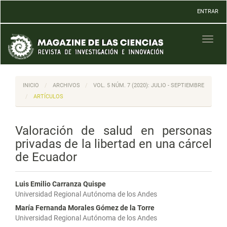
Navegación
ENTRAR
principal
Contenido
principal
Toggl
Barra
naviga
lateral
INICIO
ARCHIVOS
VOL. 5 NÚM. 7 (2020): JULIO - SEPTIEMBRE
ARTÍCULOS
Valoración de salud en personas
privadas de la libertad en una cárcel
de Ecuador
Luis Emilio Carranza Quispe
Universidad Regional Autónoma de los Andes
María Fernanda Morales Gómez de la Torre
Universidad Regional Autónoma de los Andes