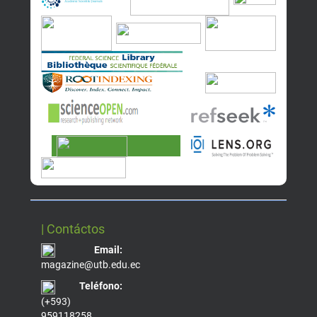
| Contáctos
Email:
magazine@utb.edu.ec
Teléfono:
(+593)
959118258