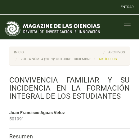
Navegación
ENTRAR
principal
Contenido
principal
Toggl
Barra
naviga
lateral
INICIO
ARCHIVOS
VOL. 4 NÚM. 4 (2019): OCTUBRE - DICIEMBRE
ARTÍCULOS
CONVIVENCIA FAMILIAR Y SU
INCIDENCIA EN LA FORMACIÓN
INTEGRAL DE LOS ESTUDIANTES
Juan Francisco Aguas Veloz
501991
Resumen