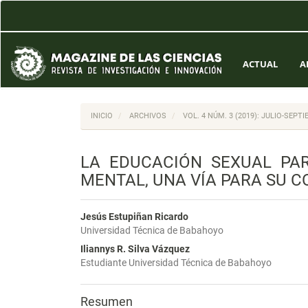
Navegación
principal
Contenido
principal
Barra
ACTUAL
A
lateral
INICIO
ARCHIVOS
VOL. 4 NÚM. 3 (2019): JULIO-SEPT
LA EDUCACIÓN SEXUAL PA
MENTAL, UNA VÍA PARA SU 
Jesús Estupiñan Ricardo
Universidad Técnica de Babahoyo
Iliannys R. Silva Vázquez
Estudiante Universidad Técnica de Babahoyo
Resumen