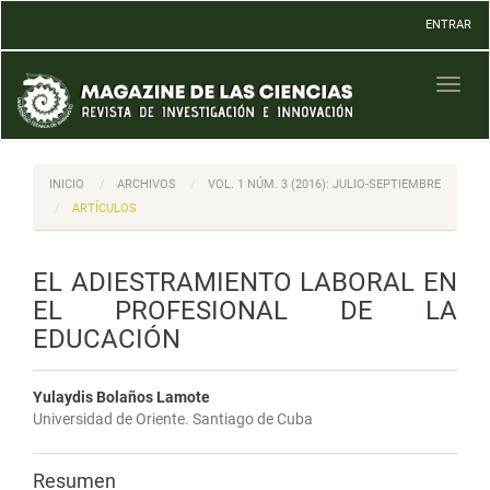
Navegación
ENTRAR
principal
Contenido
principal
Toggl
Barra
naviga
lateral
INICIO
ARCHIVOS
VOL. 1 NÚM. 3 (2016): JULIO-SEPTIEMBRE
ARTÍCULOS
EL ADIESTRAMIENTO LABORAL EN
EL PROFESIONAL DE LA
EDUCACIÓN
Yulaydis Bolaños Lamote
Universidad de Oriente. Santiago de Cuba
Resumen