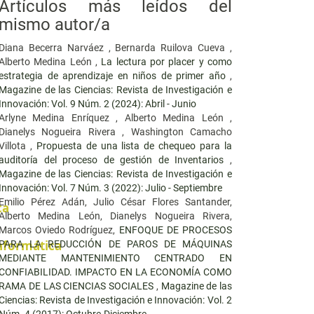
Artículos más leídos del
mismo autor/a
Diana Becerra Narváez , Bernarda Ruilova Cueva ,
Alberto Medina León ,
La lectura por placer y como
estrategia de aprendizaje en niños de primer año
,
Magazine de las Ciencias: Revista de Investigación e
Innovación: Vol. 9 Núm. 2 (2024): Abril - Junio
Arlyne Medina Enríquez , Alberto Medina León ,
Dianelys Nogueira Rivera , Washington Camacho
Villota ,
Propuesta de una lista de chequeo para la
auditoría del proceso de gestión de Inventarios
,
Magazine de las Ciencias: Revista de Investigación e
Innovación: Vol. 7 Núm. 3 (2022): Julio - Septiembre
Emilio Pérez Adán, Julio César Flores Santander,
ca
Alberto Medina León, Dianelys Nogueira Rivera,
Marcos Oviedo Rodríguez,
ENFOQUE DE PROCESOS
Informática
PARA LA REDUCCIÓN DE PAROS DE MÁQUINAS
MEDIANTE MANTENIMIENTO CENTRADO EN
CONFIABILIDAD. IMPACTO EN LA ECONOMÍA COMO
RAMA DE LAS CIENCIAS SOCIALES
,
Magazine de las
Ciencias: Revista de Investigación e Innovación: Vol. 2
Núm. 4 (2017): Octubre-Diciembre