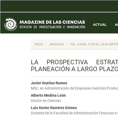
Navegación
principal
Contenido
principal
Barra
ACTUAL
A
lateral
INICIO
ARCHIVOS
VOL. 4 NÚM. 3 (2019): JULIO-SEPT
LA PROSPECTIVA ESTR
PLANEACIÓN A LARGO PLAZ
Javier Dueñas Ramos
MSc. en Administración de Empresas mención Producc
Alberto Medina León
Doctor en Ciencias
Luis Xavier Ramírez Gómez
Docente de la Facultad de Administración Finanzas e