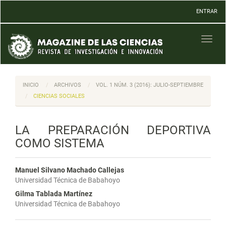
Navegación
ENTRAR
principal
Contenido
principal
Toggl
Barra
naviga
lateral
INICIO
ARCHIVOS
VOL. 1 NÚM. 3 (2016): JULIO-SEPTIEMBRE
CIENCIAS SOCIALES
LA PREPARACIÓN DEPORTIVA
COMO SISTEMA
Manuel Silvano Machado Callejas
Universidad Técnica de Babahoyo
Gilma Tablada Martínez
Universidad Técnica de Babahoyo