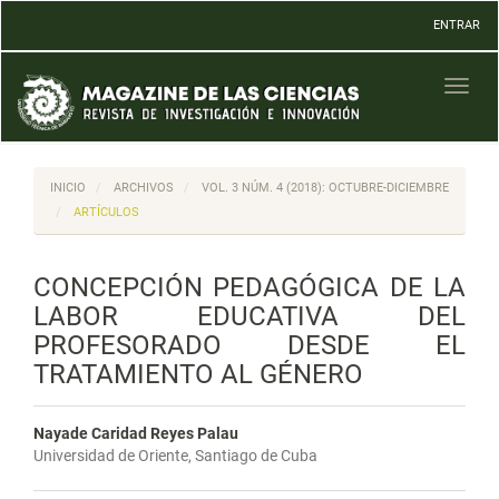
Navegación
ENTRAR
principal
Contenido
principal
Toggl
Barra
naviga
lateral
INICIO
ARCHIVOS
VOL. 3 NÚM. 4 (2018): OCTUBRE-DICIEMBRE
ARTÍCULOS
CONCEPCIÓN PEDAGÓGICA DE LA
LABOR EDUCATIVA DEL
PROFESORADO DESDE EL
TRATAMIENTO AL GÉNERO
Nayade Caridad Reyes Palau
Universidad de Oriente, Santiago de Cuba