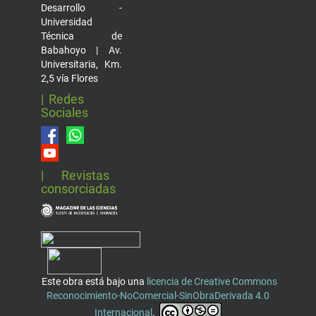
Desarrollo -
Universidad
Técnica de
Babahoyo | Av.
Universitaria, Km.
2,5 vía Flores
| Redes
Sociales
| Revistas
consorciadas
Este obra está bajo una
licencia de Creative Commons
Reconocimiento-NoComercial-SinObraDerivada 4.0
Internacional
.